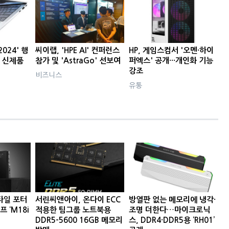
2024' 행
씨이랩, 'HPE AI' 컨퍼런스
HP, 게임스컴서 '오멘·하이
C 신제품
참가 및 'AstraGo' 선보여
퍼엑스' 공개···개인화 기능
강조
비즈니스
유통
타일 포터
서린씨앤아이, 온다이 ECC
방열판 없는 메모리에 냉각·
프 ‘M18i
적용한 팀그룹 노트북용
조명 더한다…마이크로닉
DDR5-5600 16GB 메모리
스, DDR4·DDR5용 ‘RH01’