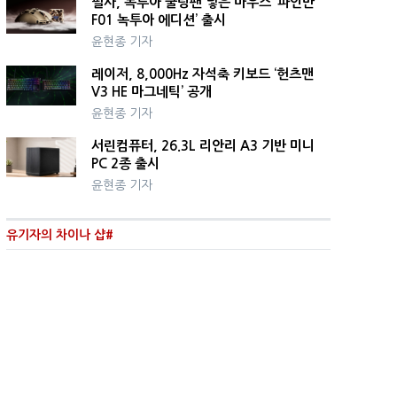
펄사, 녹투아 쿨링팬 넣은 마우스 ‘파인만
F01 녹투아 에디션’ 출시
윤현종 기자
레이저, 8,000Hz 자석축 키보드 ‘헌츠맨
V3 HE 마그네틱’ 공개
윤현종 기자
서린컴퓨터, 26.3L 리안리 A3 기반 미니
PC 2종 출시
윤현종 기자
유기자의 차이나 샵#