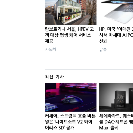
람보르기니 서울, HPEV 고
HP, 미국 '이매진 
객 대상 평생 케어 서비스
사서 차세대 AI P
제공
선봬
자동차
유통
최신 기사
커세어, 스트림덱 호출 버튼
셰에라자드, 퀘스
넣은 ‘나이트소드 V2 와이
블 DAC·헤드폰 앰
어리스 SD’ 공개
Max’ 출시