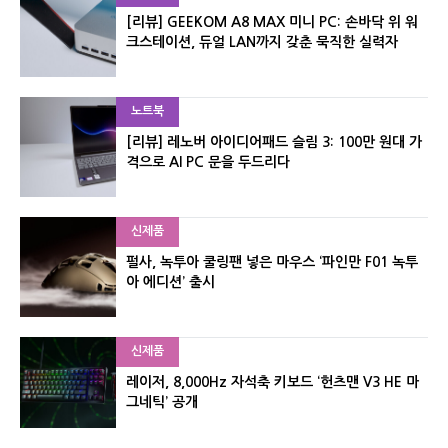
[리뷰] GEEKOM A8 MAX 미니 PC: 손바닥 위 워
크스테이션, 듀얼 LAN까지 갖춘 묵직한 실력자
노트북
[리뷰] 레노버 아이디어패드 슬림 3: 100만 원대 가
격으로 AI PC 문을 두드리다
신제품
펄사, 녹투아 쿨링팬 넣은 마우스 ‘파인만 F01 녹투
아 에디션’ 출시
신제품
레이저, 8,000Hz 자석축 키보드 ‘헌츠맨 V3 HE 마
그네틱’ 공개