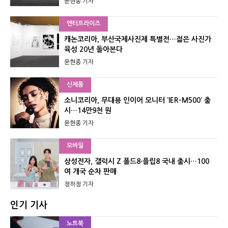
윤현종 기자
엔터프라이즈
캐논코리아, 부산국제사진제 특별전…젊은 사진가
육성 20년 돌아본다
윤현종 기자
신제품
소니코리아, 무대용 인이어 모니터 ‘IER-M500’ 출
시…14만9천 원
윤현종 기자
모바일
삼성전자, 갤럭시 Z 폴드8·플립8 국내 출시…100
여 개국 순차 판매
정하정 기자
인기 기사
노트북