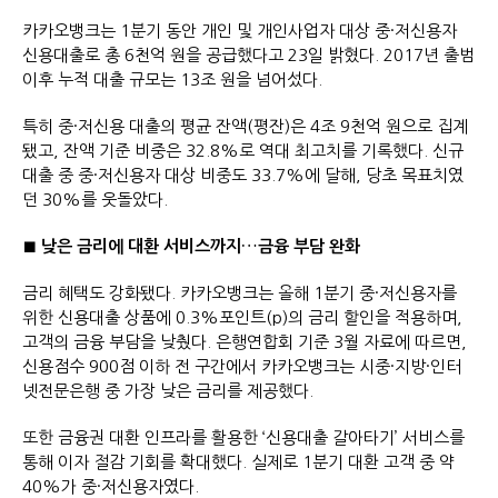
카카오뱅크는 1분기 동안 개인 및 개인사업자 대상 중·저신용자
신용대출로 총 6천억 원을 공급했다고 23일 밝혔다. 2017년 출범
이후 누적 대출 규모는 13조 원을 넘어섰다.
특히 중·저신용 대출의 평균 잔액(평잔)은 4조 9천억 원으로 집계
됐고, 잔액 기준 비중은 32.8%로 역대 최고치를 기록했다. 신규
대출 중 중·저신용자 대상 비중도 33.7%에 달해, 당초 목표치였
던 30%를 웃돌았다.
낮은 금리에 대환 서비스까지…금융 부담 완화
■
금리 혜택도 강화됐다. 카카오뱅크는 올해 1분기 중·저신용자를
위한 신용대출 상품에 0.3%포인트(p)의 금리 할인을 적용하며,
고객의 금융 부담을 낮췄다. 은행연합회 기준 3월 자료에 따르면,
신용점수 900점 이하 전 구간에서 카카오뱅크는 시중·지방·인터
넷전문은행 중 가장 낮은 금리를 제공했다.
또한 금융권 대환 인프라를 활용한 ‘신용대출 갈아타기’ 서비스를
통해 이자 절감 기회를 확대했다. 실제로 1분기 대환 고객 중 약
40%가 중·저신용자였다.