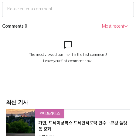
최신 기사
엔터프라이즈
가민, 트레이닝픽스·트레인히로익 인수…코칭 플랫
폼 강화