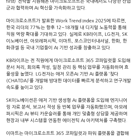
first)’ 전략을 지원해온 마이크로소프트는 국내에서도 다양한 산업
군과 협력하며 AI 혁신을 가속화하고 있다.
마이크로소프트가 발표한 Work Trend Index 2025에 따르면,
한국 리더의 77%는 향후 12~18개월 내 디지털 노동력을 통해
직원 역량 확대를 기대하고 있다. 실제로 KB라이프, LG전자, SK
이노베이션, 아모레퍼시픽, 이마트, 포스코인터내셔널, 한화, 한
화큐셀 등 국내 기업들이 AI 기반 성과를 창출하고 있다.
KB라이프는 전 직원에게 마이크로소프트 365 코파일럿을 도입해
문서 처리, 회의록 작성, 일정 관리 등 핵심 업무를 자동화하며 효
율성을 높였다. LG전자는 애저 오픈AI 기반 AI 플랫폼 ‘찾다
(CHATDA)’를 개발해 방대한 데이터를 빠르게 분석하고 연구개발
속도를 높이고 있다.
SK이노베이션은 애저 기반 생성형 AI 플랫폼을 도입해 엔지니어
링 자료 분석, 보고서 작성 등 반복 업무를 자동화했으며, 아모레
퍼시픽은 AI 뷰티 카운슬러를 통해 개인 맞춤형 상담을 제공하며
현장과 내부 시스템을 연동한 에이전틱 AI 아키텍처를 구축했다.
이마트는 마이크로소프트 365 코파일럿과 파워 플랫폼을 결합해