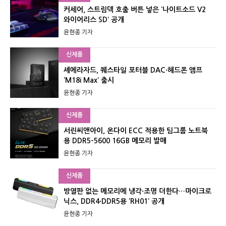
커세어, 스트림덱 호출 버튼 넣은 ‘나이트소드 V2
와이어리스 SD’ 공개
윤현종 기자
신제품
셰에라자드, 퀘스타일 포터블 DAC·헤드폰 앰프
‘M18i Max’ 출시
윤현종 기자
신제품
서린씨앤아이, 온다이 ECC 적용한 팀그룹 노트북
용 DDR5-5600 16GB 메모리 발매
윤현종 기자
신제품
방열판 없는 메모리에 냉각·조명 더한다…마이크로
닉스, DDR4·DDR5용 ‘RH01’ 공개
윤현종 기자