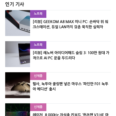
인기 기사
노트북
[리뷰] GEEKOM A8 MAX 미니 PC: 손바닥 위 워
크스테이션, 듀얼 LAN까지 갖춘 묵직한 실력자
노트북
[리뷰] 레노버 아이디어패드 슬림 3: 100만 원대 가
격으로 AI PC 문을 두드리다
신제품
펄사, 녹투아 쿨링팬 넣은 마우스 ‘파인만 F01 녹투
아 에디션’ 출시
신제품
레이저, 8,000Hz 자석축 키보드 ‘헌츠맨 V3 HE 마