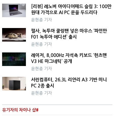
[리뷰] 레노버 아이디어패드 슬림 3: 100만
원대 가격으로 AI PC 문을 두드리다
윤현종 기자
펄사, 녹투아 쿨링팬 넣은 마우스 ‘파인만
F01 녹투아 에디션’ 출시
윤현종 기자
레이저, 8,000Hz 자석축 키보드 ‘헌츠맨
V3 HE 마그네틱’ 공개
윤현종 기자
서린컴퓨터, 26.3L 리안리 A3 기반 미니
PC 2종 출시
윤현종 기자
유기자의 차이나 샵#