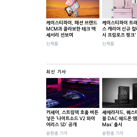
케이스티파이, 패션 브랜드
케이스티파이 트래
MCM과 콜라보한 테크 액
스 캐리어 신규 컬
세서리 선보여
시 프림로즈 핑크'
신제품
신제품
최신 기사
커세어, 스트림덱 호출 버튼
셰에라자드, 퀘스
넣은 ‘나이트소드 V2 와이
블 DAC·헤드폰 앰
어리스 SD’ 공개
Max’ 출시
윤현종 기자
윤현종 기자