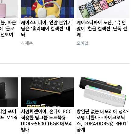
블, 바운
케이스티파이, 연말 분위기
케이스티파이 도산, 1주년
러 '글로
담은 '홀리데이 컬렉션' 내
맞이 '한글 컬렉션' 단독 선
 선보여
놔
봬
신제품
모바일
타일 포터
서린씨앤아이, 온다이 ECC
방열판 없는 메모리에 냉각·
프 ‘M18i
적용한 팀그룹 노트북용
조명 더한다…마이크로닉
DDR5-5600 16GB 메모리
스, DDR4·DDR5용 ‘RH01’
발매
공개