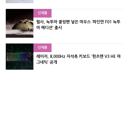
신제품
펄사, 녹투아 쿨링팬 넣은 마우스 ‘파인만 F01 녹투
아 에디션’ 출시
신제품
레이저, 8,000Hz 자석축 키보드 ‘헌츠맨 V3 HE 마
그네틱’ 공개
신제품
서린컴퓨터, 26.3L 리안리 A3 기반 미니 PC 2종 출
시
유기자의 차이나 샵#