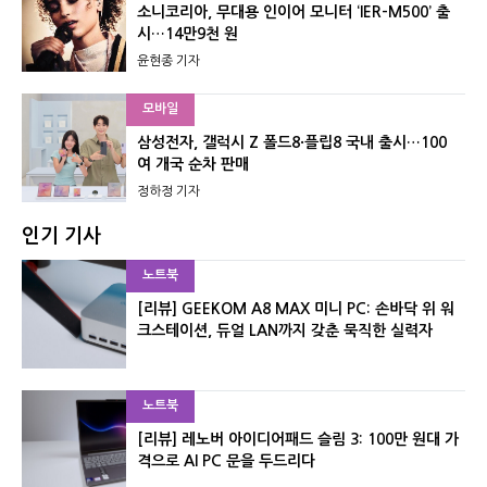
소니코리아, 무대용 인이어 모니터 ‘IER-M500’ 출
시…14만9천 원
윤현종 기자
모바일
삼성전자, 갤럭시 Z 폴드8·플립8 국내 출시…100
여 개국 순차 판매
정하정 기자
인기 기사
노트북
[리뷰] GEEKOM A8 MAX 미니 PC: 손바닥 위 워
크스테이션, 듀얼 LAN까지 갖춘 묵직한 실력자
노트북
[리뷰] 레노버 아이디어패드 슬림 3: 100만 원대 가
격으로 AI PC 문을 두드리다