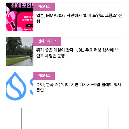
비즈니스
멜론, MMA2025 사전행사 ‘최애 포인트 교환소’ 진
행
엔터프라이즈
뛰기 좋은 계절이 왔다···JBL, 주요 러닝 행사에 브
랜드 체험존 운영
비즈니스
수이, 한국 커뮤니티 기반 다지기···9월 릴레이 행사
돌입