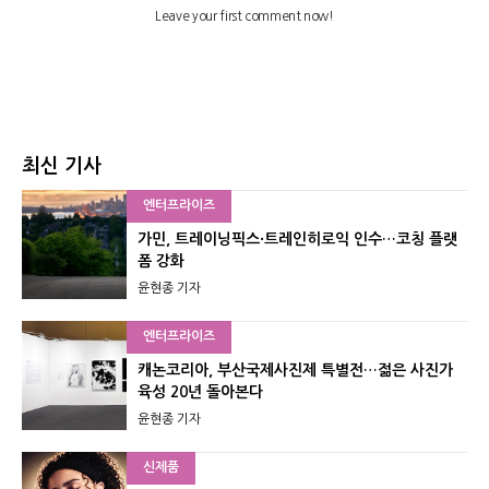
최신 기사
엔터프라이즈
가민, 트레이닝픽스·트레인히로익 인수…코칭 플랫
폼 강화
윤현종 기자
엔터프라이즈
캐논코리아, 부산국제사진제 특별전…젊은 사진가
육성 20년 돌아본다
윤현종 기자
신제품