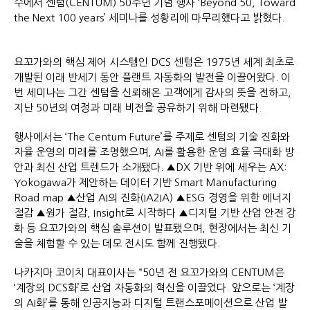
수에서 센텀(CENTUM) 50주년 기념 행사 ‘Beyond 50, Toward
the Next 100 years’ 세미나를 성황리에 마무리했다고 밝혔다.
요꼬가와의 핵심 제어 시스템인 DCS 센텀은 1975년 세계 최초로
개발된 이래 반세기 동안 플랜트 자동화의 발전을 이끌어왔다. 이
번 세미나는 그간 센텀을 신뢰해온 고객에게 감사의 뜻을 전하고,
지난 50년의 여정과 미래 비전을 공유하기 위해 마련됐다.
행사에서는 ‘The Centum Future’를 주제로 센텀의 기술 진화와
자율 운영의 미래를 조명했으며, AI를 활용한 운영 효율 극대화 방
안과 최신 산업 트렌드가 소개됐다. ▲DX 기반 위에 세우는 AX:
Yokogawa가 제안하는 데이터 기반 Smart Manufacturing
Road map ▲산업 AI의 진화(IA2IA) ▲ESG 경영을 위한 에너지
절감 ▲원가 절감, Insight로 시작하다 ▲디지털 기반 산업 안전 강
화 등 요꼬가와의 핵심 솔루션이 발표됐으며, 현장에서는 최신 기
술을 체험할 수 있는 데모 전시도 함께 진행됐다.
나카지마 코이치 대표이사는 “50년 전 요꼬가와의 CENTUM은
‘계장의 DCS화’로 산업 자동화의 혁신을 이끌었다. 앞으로는 ‘계장
의 AI화’를 통해 인공지능과 디지털 트랜스포메이션으로 산업 발