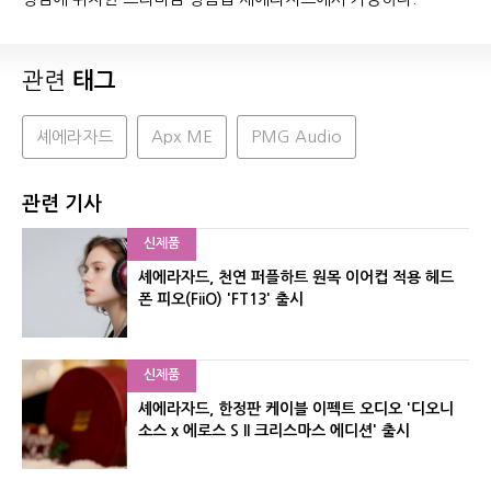
관련
태그
셰에라자드
Apx ME
PMG Audio
관련 기사
신제품
셰에라자드, 천연 퍼플하트 원목 이어컵 적용 헤드
폰 피오(FiiO) 'FT13' 출시
신제품
셰에라자드, 한정판 케이블 이펙트 오디오 '디오니
소스 x 에로스 S II 크리스마스 에디션' 출시