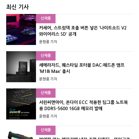
최신 기사
신제품
커세어, 스트림덱 호출 버튼 넣은 ‘나이트소드 V2
와이어리스 SD’ 공개
윤현종 기자
신제품
셰에라자드, 퀘스타일 포터블 DAC·헤드폰 앰프
‘M18i Max’ 출시
윤현종 기자
신제품
서린씨앤아이, 온다이 ECC 적용한 팀그룹 노트북
용 DDR5-5600 16GB 메모리 발매
윤현종 기자
신제품