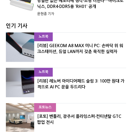
방열판 없는 메모리에 냉각·조명 더한다…마이크로
닉스, DDR4·DDR5용 ‘RH01’ 공개
윤현종 기자
인기 기사
노트북
[리뷰] GEEKOM A8 MAX 미니 PC: 손바닥 위 워
크스테이션, 듀얼 LAN까지 갖춘 묵직한 실력자
노트북
[리뷰] 레노버 아이디어패드 슬림 3: 100만 원대 가
격으로 AI PC 문을 두드리다
포토뉴스
[포토] 벤틀리, 광주서 플라잉스퍼·컨티넨탈 GTC
팝업 전시