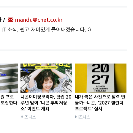
자
mandu@cnet.co.kr
IT 소식, 쉽고 재미있게 풀어내겠습니다. :)
지원 프로
니콘이미징코리아, 창립 20
내가 찍은 사진으로 달력 만
' 모집한다
주년 맞이 '니콘 추억저장
들까···니콘, '2027 캘린더
소' 이벤트 개최
프로젝트' 실시
비즈니스
비즈니스