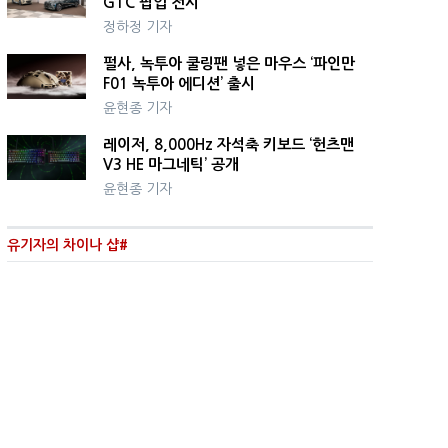
GTC 팝업 전시
정하정 기자
펄사, 녹투아 쿨링팬 넣은 마우스 ‘파인만
F01 녹투아 에디션’ 출시
윤현종 기자
레이저, 8,000Hz 자석축 키보드 ‘헌츠맨
V3 HE 마그네틱’ 공개
윤현종 기자
유기자의 차이나 샵#