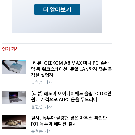
인기 기사
[리뷰] GEEKOM A8 MAX 미니 PC: 손바
닥 위 워크스테이션, 듀얼 LAN까지 갖춘 묵
직한 실력자
윤현종 기자
[리뷰] 레노버 아이디어패드 슬림 3: 100만
원대 가격으로 AI PC 문을 두드리다
윤현종 기자
펄사, 녹투아 쿨링팬 넣은 마우스 ‘파인만
F01 녹투아 에디션’ 출시
윤현종 기자