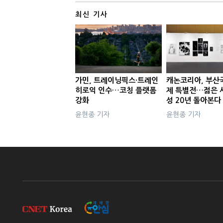
최신 기사
가민, 트레이닝픽스·트레인
캐논코리아, 부산
히로익 인수…코칭 플랫폼
제 특별전…젊은 
강화
성 20년 돌아본다
윤현종 기자
윤현종 기자