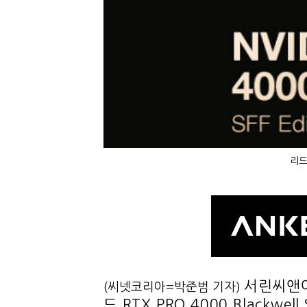
리드
서린씨앤아
(씨넷코리아=박준범 기자)
드 RTX PRO 4000 Blackwe