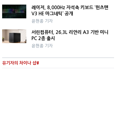
레이저, 8,000Hz 자석축 키보드 ‘헌츠맨
V3 HE 마그네틱’ 공개
윤현종 기자
서린컴퓨터, 26.3L 리안리 A3 기반 미니
PC 2종 출시
윤현종 기자
유기자의 차이나 샵#