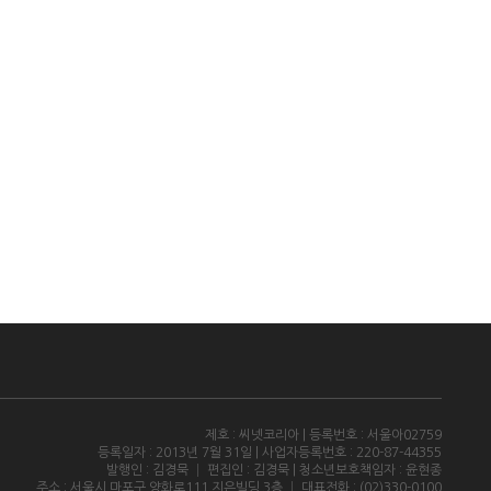
제호 : 씨넷코리아 | 등록번호 : 서울아02759
등록일자 : 2013년 7월 31일 | 사업자등록번호 : 220-87-44355
발행인 : 김경묵 │ 편집인 : 김경묵 | 청소년보호책임자 : 윤현종
주소 : 서울시 마포구 양화로111 지은빌딩 3층 │ 대표전화 : (02)330-0100