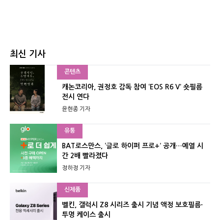
최신 기사
콘텐츠
캐논코리아, 권정호 감독 참여 ‘EOS R6 V’ 숏필름
전시 연다
윤현종 기자
유통
BAT로스만스, ‘글로 하이퍼 프로+’ 공개…예열 시
간 2배 빨라졌다
정하정 기자
신제품
벨킨, 갤럭시 Z8 시리즈 출시 기념 액정 보호필름·
투명 케이스 출시