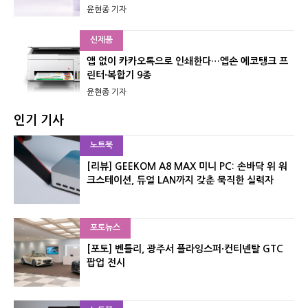
윤현종 기자
신제품
앱 없이 카카오톡으로 인쇄한다…엡손 에코탱크 프
린터·복합기 9종
윤현종 기자
인기 기사
노트북
[리뷰] GEEKOM A8 MAX 미니 PC: 손바닥 위 워
크스테이션, 듀얼 LAN까지 갖춘 묵직한 실력자
포토뉴스
[포토] 벤틀리, 광주서 플라잉스퍼·컨티넨탈 GTC
팝업 전시