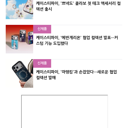
케이스티파이, '쁘넥도' 콜라보 첫 테크 액세서리 컬
렉션 출시
신제품
케이스티파이, '에반게리온' 협업 컬렉션 발표···커
스텀 기능 도입했다
신제품
케이스티파이, '마뗑킴'과 손잡았다···새로운 협업
컬렉션 발매