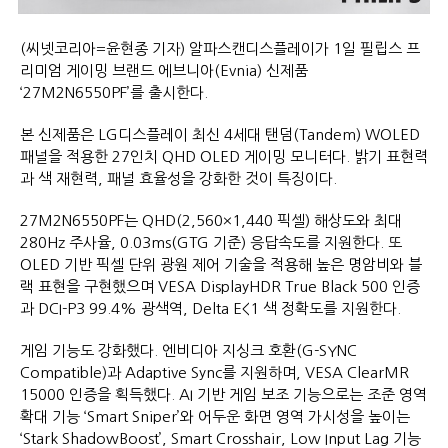
(씨넷코리아=윤현종 기자) 알파스캔디스플레이가 1일 필립스 프
리미엄 게이밍 브랜드 에브니아(Evnia) 신제품
‘27M2N6550PF’를 출시한다.
본 신제품은 LG디스플레이 최신 4세대 탠덤(Tandem) WOLED
패널을 적용한 27인치 QHD OLED 게이밍 모니터다. 밝기 표현력
과 색 재현력, 패널 효율성을 강화한 것이 특징이다.
27M2N6550PF는 QHD(2,560×1,440 픽셀) 해상도와 최대
280Hz 주사율, 0.03ms(GTG 기준) 응답속도를 지원한다. 또
OLED 기반 픽셀 단위 광원 제어 기술을 적용해 높은 명암비와 블
랙 표현을 구현했으며 VESA DisplayHDR True Black 500 인증
과 DCI-P3 99.4% 광색역, Delta E<1 색 정확도를 지원한다.
게임 기능도 강화했다. 엔비디아 지싱크 호환(G-SYNC
Compatible)과 Adaptive Sync를 지원하며, VESA ClearMR
15000 인증을 획득했다. AI 기반 게임 보조 기능으로는 조준 영역
확대 기능 ‘Smart Sniper’와 어두운 화면 영역 가시성을 높이는
‘Stark ShadowBoost’, Smart Crosshair, Low Input Lag 기능