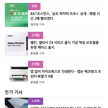
유통
BAT로스만스, ‘글로 하이퍼 프로+’ 공개…예열 시
간 2배 빨라졌다
정하정 기자
신제품
벨킨, 갤럭시 Z8 시리즈 출시 기념 액정 보호필름·
투명 케이스 출시
윤현종 기자
신제품
앱 없이 카카오톡으로 인쇄한다…엡손 에코탱크 프
린터·복합기 9종
윤현종 기자
인기 기사
노트북