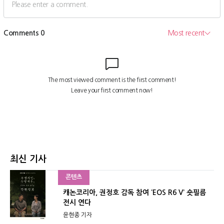
최신 기사
콘텐츠
캐논코리아, 권정호 감독 참여 ‘EOS R6 V’ 숏필름
전시 연다
윤현종 기자