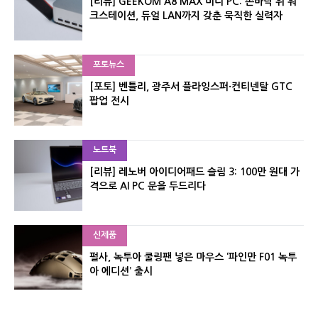
[리뷰] GEEKOM A8 MAX 미니 PC: 손바닥 위 워
크스테이션, 듀얼 LAN까지 갖춘 묵직한 실력자
포토뉴스
[포토] 벤틀리, 광주서 플라잉스퍼·컨티넨탈 GTC
팝업 전시
노트북
[리뷰] 레노버 아이디어패드 슬림 3: 100만 원대 가
격으로 AI PC 문을 두드리다
신제품
펄사, 녹투아 쿨링팬 넣은 마우스 ‘파인만 F01 녹투
아 에디션’ 출시