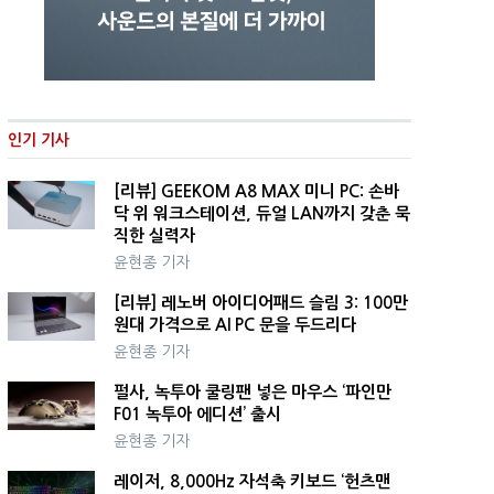
인기 기사
[리뷰] GEEKOM A8 MAX 미니 PC: 손바
닥 위 워크스테이션, 듀얼 LAN까지 갖춘 묵
직한 실력자
윤현종 기자
[리뷰] 레노버 아이디어패드 슬림 3: 100만
원대 가격으로 AI PC 문을 두드리다
윤현종 기자
펄사, 녹투아 쿨링팬 넣은 마우스 ‘파인만
F01 녹투아 에디션’ 출시
윤현종 기자
레이저, 8,000Hz 자석축 키보드 ‘헌츠맨