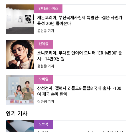
엔터프라이즈
캐논코리아, 부산국제사진제 특별전…젊은 사진가
육성 20년 돌아본다
윤현종 기자
신제품
소니코리아, 무대용 인이어 모니터 ‘IER-M500’ 출
시…14만9천 원
윤현종 기자
모바일
삼성전자, 갤럭시 Z 폴드8·플립8 국내 출시…100
여 개국 순차 판매
정하정 기자
인기 기사
노트북