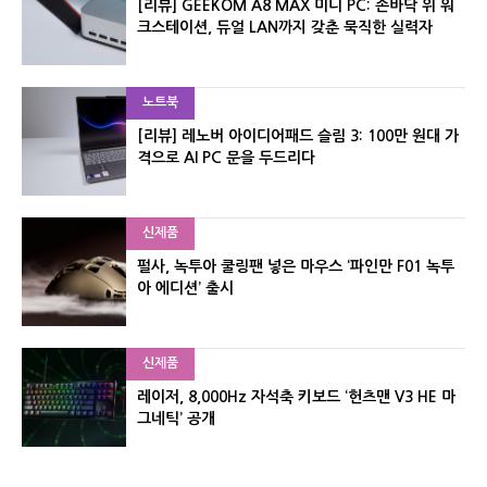
[리뷰] GEEKOM A8 MAX 미니 PC: 손바닥 위 워
크스테이션, 듀얼 LAN까지 갖춘 묵직한 실력자
노트북
[리뷰] 레노버 아이디어패드 슬림 3: 100만 원대 가
격으로 AI PC 문을 두드리다
신제품
펄사, 녹투아 쿨링팬 넣은 마우스 ‘파인만 F01 녹투
아 에디션’ 출시
신제품
레이저, 8,000Hz 자석축 키보드 ‘헌츠맨 V3 HE 마
그네틱’ 공개