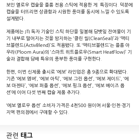
보인 옐로우 캡슐을 플룸 전용 스틱에 적용한 게 특징이다. 덕분에
캡슐을 터뜨리면 상큼함과 시원한 풍미를 동시에 느낄 수 있도록
설계됐다.
제품에는 JTI 독자 기술인 스틱 하단을 밀봉해 담뱃잎 잔여물이 기
기 내부로 떨어지는 것을 방지하는 ‘클린 씰(CleanSeal)’과 ‘액티
브블렌드(ActivBlend)’도 적용됐다. 또 ‘액티브블렌드’는 플룸 아
우라(Ploom Aura)의 ‘스마트 히트플로우(Smart HeatFlow)’ 기
술과 결합해 담배 특유의 풍부한 풍미를 구현한다.
한편, 이번 신제품 출시로 ‘에보’ 라인업은 총 9종으로 확대됐다.
기존 ‘에보 엠버’, ‘에보 아틱’, ‘에보 그린 옵션’, ‘에보 제이드’, ‘에
보 마젠타’, ‘에보 퍼플 옵션’, ‘에보 핑크 옵션’, ‘에보 베이즈 옵
션’에 이어 다섯 번째 캡슐 제품 추가다.
‘에보 옐로우 옵션’ 소비자 가격은 4천500 원이며 서울·인천·경기
지역 편의점에서 구매할 수 있다.
관련
태그