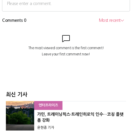
최신 기사
엔터프라이즈
가민, 트레이닝픽스·트레인히로익 인수…코칭 플랫
폼 강화
윤현종 기자