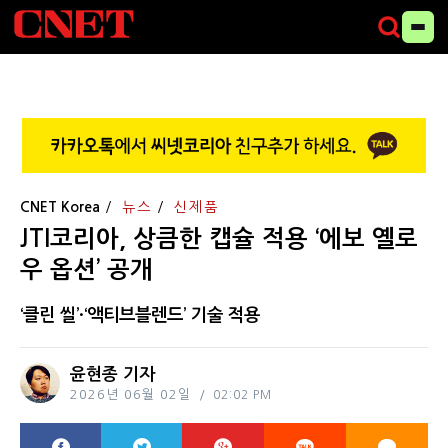
CNET Korea
뉴스
신제품
JTI코리아, 상큼한 캡슐 적용 ‘에보 옐로
우 옵션’ 공개
‘클린 씰’·‘액티브블렌드’ 기술 적용
윤현종 기자
2026년 06월 02일
02:02 PM