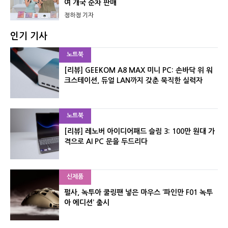
여 개국 순차 판매
정하정 기자
인기 기사
노트북
[리뷰] GEEKOM A8 MAX 미니 PC: 손바닥 위 워
크스테이션, 듀얼 LAN까지 갖춘 묵직한 실력자
노트북
[리뷰] 레노버 아이디어패드 슬림 3: 100만 원대 가
격으로 AI PC 문을 두드리다
신제품
펄사, 녹투아 쿨링팬 넣은 마우스 ‘파인만 F01 녹투
아 에디션’ 출시