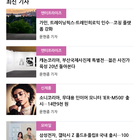
최신 기사
엔터프라이즈
가민, 트레이닝픽스·트레인히로익 인수…코칭 플랫
폼 강화
윤현종 기자
엔터프라이즈
캐논코리아, 부산국제사진제 특별전…젊은 사진가
육성 20년 돌아본다
윤현종 기자
신제품
소니코리아, 무대용 인이어 모니터 ‘IER-M500’ 출
시…14만9천 원
윤현종 기자
모바일
삼성전자, 갤럭시 Z 폴드8·플립8 국내 출시…100