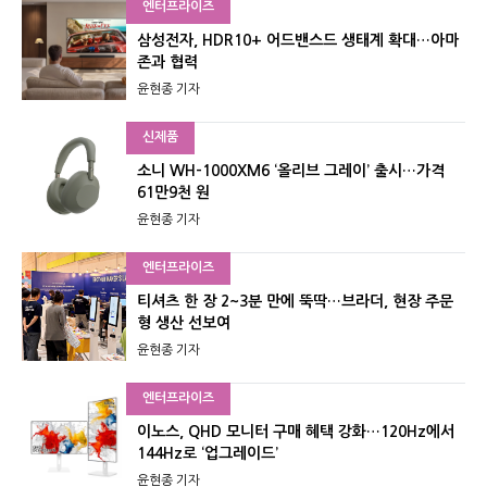
엔터프라이즈
삼성전자, HDR10+ 어드밴스드 생태계 확대…아마
존과 협력
윤현종 기자
신제품
소니 WH-1000XM6 ‘올리브 그레이’ 출시…가격
61만9천 원
윤현종 기자
엔터프라이즈
티셔츠 한 장 2~3분 만에 뚝딱…브라더, 현장 주문
형 생산 선보여
윤현종 기자
엔터프라이즈
이노스, QHD 모니터 구매 혜택 강화…120Hz에서
144Hz로 ‘업그레이드’
윤현종 기자