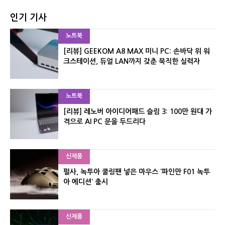
인기 기사
노트북
[리뷰] GEEKOM A8 MAX 미니 PC: 손바닥 위 워
크스테이션, 듀얼 LAN까지 갖춘 묵직한 실력자
노트북
[리뷰] 레노버 아이디어패드 슬림 3: 100만 원대 가
격으로 AI PC 문을 두드리다
신제품
펄사, 녹투아 쿨링팬 넣은 마우스 ‘파인만 F01 녹투
아 에디션’ 출시
신제품