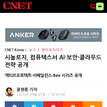
CNET Korea
뉴스
엔터프라이즈
시놀로지, 컴퓨텍스서 AI·보안·클라우드
전략 공개
액티브프로텍트·서베일런스·Bee 시리즈 공개
윤현종 기자
2026년 06월 05일
04:49 PM