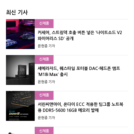
최신 기사
신제품
커세어, 스트림덱 호출 버튼 넣은 ‘나이트소드 V2
와이어리스 SD’ 공개
윤현종 기자
신제품
셰에라자드, 퀘스타일 포터블 DAC·헤드폰 앰프
‘M18i Max’ 출시
윤현종 기자
신제품
서린씨앤아이, 온다이 ECC 적용한 팀그룹 노트북
용 DDR5-5600 16GB 메모리 발매
윤현종 기자
신제품