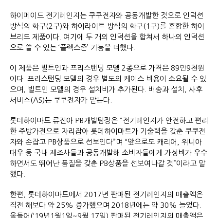
하이메이드 전기레인지는 쿠쿠전자와 공동개발한 것으로 인덕션
방식의 화구(2구)와 하이라이트 방식의 화구(1구)를 혼합한 하이
브리드 제품이다. 여기에 두 개의 인덕션을 합쳐서 하나의 인덕션
으로 쓸 수 있는 ‘플렉스존’ 기능을 더했다.
이 제품은 빌트인과 프리스탠딩 모델 2종으로 가격은 89만9천원
이다. 프리스탠딩 모델의 경우 별도의 케이스 비용이 소요될 수 있
으며, 빌트인 모델의 경우 설치비가 추가된다. 배송과 설치, 사후
서비스(AS)는 쿠쿠전자가 맡는다.
롯데하이마트 류진아 PB개발팀장은 “전기레인지가 안전하고 편리
한 주방가전으로 자리잡아 롯데하이마트가 기술력을 갖춘 쿠쿠전
자와 손잡고 PB상품으로 선보인다”며 “앞으로도 캐리어, 위니아
대우 등 국내 제조사들과 공동개발해 소비자들에게 가성비가 우수
하면서도 뛰어난 품질을 갖춘 PB상품을 선보여나갈 것”이라고 말
했다.
한편, 롯데하이마트에서 2017년 판매된 전기레인지의 매출액은
직전 해보다 약 25% 증가했으며 2018년에는 약 30% 늘었다.
올들어(‘19년1월1일~9월 17일) 판매된 전기레인지의 매출액은