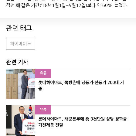
직전 해 같은 기간(‘18년1월1일~9월17일)보다 약 60% 늘었다.
관련
태그
하이메이드
관련 기사
유통
롯데하이마트, 쪽방촌에 냉풍기·선풍기 200대 기
증
유통
롯데하이마트, 해군본부에 총 3천만원 상당 장학금·
가전제품 전달