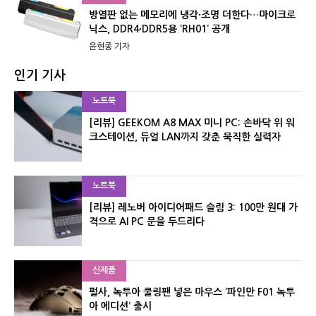
방열판 없는 메모리에 냉각·조명 더한다…마이크로
닉스, DDR4·DDR5용 ‘RH01’ 공개
윤현종 기자
인기 기사
노트북
[리뷰] GEEKOM A8 MAX 미니 PC: 손바닥 위 워
크스테이션, 듀얼 LAN까지 갖춘 묵직한 실력자
노트북
[리뷰] 레노버 아이디어패드 슬림 3: 100만 원대 가
격으로 AI PC 문을 두드리다
신제품
펄사, 녹투아 쿨링팬 넣은 마우스 ‘파인만 F01 녹투
아 에디션’ 출시