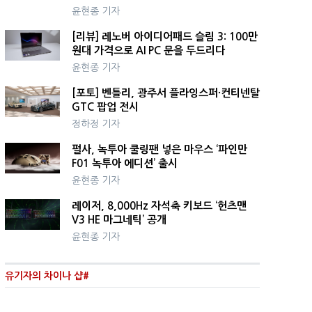
윤현종 기자
[리뷰] 레노버 아이디어패드 슬림 3: 100만
원대 가격으로 AI PC 문을 두드리다
윤현종 기자
[포토] 벤틀리, 광주서 플라잉스퍼·컨티넨탈
GTC 팝업 전시
정하정 기자
펄사, 녹투아 쿨링팬 넣은 마우스 ‘파인만
F01 녹투아 에디션’ 출시
윤현종 기자
레이저, 8,000Hz 자석축 키보드 ‘헌츠맨
V3 HE 마그네틱’ 공개
윤현종 기자
유기자의 차이나 샵#