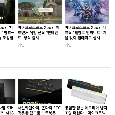
ox, '디
마이크로소프트 Xbox, 어
마이크로소프트 Xbox, 대
 발표···
드벤처 게임 신작 '펜티먼
표작 '헤일로 인피니트' 겨
경 조성할
트' 정식 출시
울 맞이 업데이트 실시
게임
게임
타일 포터
서린씨앤아이, 온다이 ECC
방열판 없는 메모리에 냉각·
프 ‘M18i
적용한 팀그룹 노트북용
조명 더한다…마이크로닉