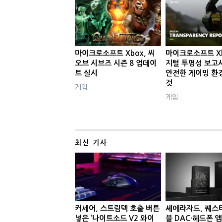
마이크로소프트 Xbox, 씨
마이크로소프트 Xb
오브 시브즈 시즌 8 업데이
지털 투명성 보고서'
트 실시
안전한 게이밍 환
것
게임
게임
최신 기사
커세어, 스트림덱 호출 버튼
셰에라자드, 퀘스
넣은 ‘나이트소드 V2 와이
블 DAC·헤드폰 앰