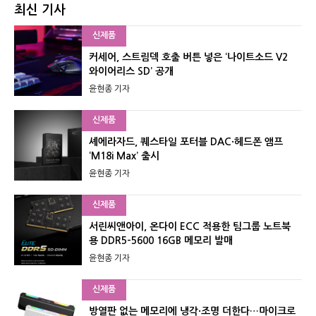
최신 기사
신제품
커세어, 스트림덱 호출 버튼 넣은 ‘나이트소드 V2
와이어리스 SD’ 공개
윤현종 기자
신제품
셰에라자드, 퀘스타일 포터블 DAC·헤드폰 앰프
‘M18i Max’ 출시
윤현종 기자
신제품
서린씨앤아이, 온다이 ECC 적용한 팀그룹 노트북
용 DDR5-5600 16GB 메모리 발매
윤현종 기자
신제품
방열판 없는 메모리에 냉각·조명 더한다…마이크로