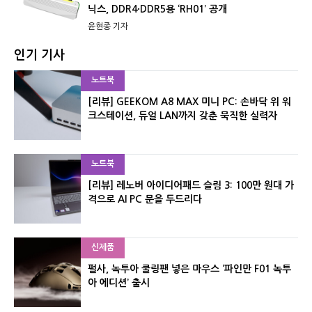
닉스, DDR4·DDR5용 ‘RH01’ 공개
윤현종 기자
인기 기사
노트북
[리뷰] GEEKOM A8 MAX 미니 PC: 손바닥 위 워
크스테이션, 듀얼 LAN까지 갖춘 묵직한 실력자
노트북
[리뷰] 레노버 아이디어패드 슬림 3: 100만 원대 가
격으로 AI PC 문을 두드리다
신제품
펄사, 녹투아 쿨링팬 넣은 마우스 ‘파인만 F01 녹투
아 에디션’ 출시