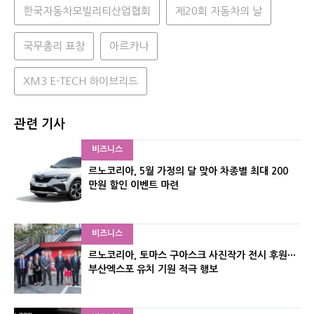
한국자동차모빌리티산업협회
제20회 자동차의 날
국무총리 표창
아르카나
XM3 E-TECH 하이브리드
관련 기사
비즈니스
르노코리아, 5월 가정의 달 맞아 차종별 최대 200
만원 할인 이벤트 마련
비즈니스
르노코리아, 토마스 구아스크 사진작가 전시 후원···
부산엑스포 유치 기원 적극 행보