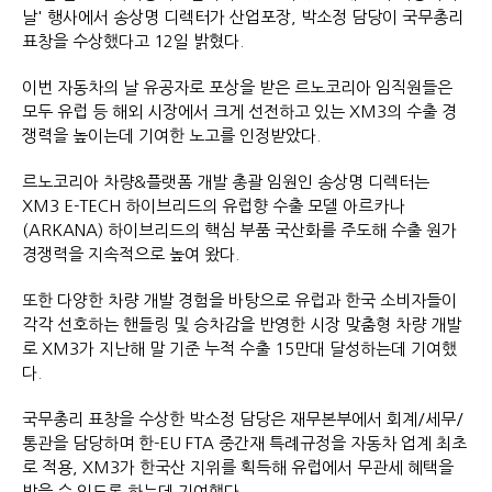
날' 행사에서 송상명 디렉터가 산업포장, 박소정 담당이 국무총리
표창을 수상했다고 12일 밝혔다.
이번 자동차의 날 유공자로 포상을 받은 르노코리아 임직원들은
모두 유럽 등 해외 시장에서 크게 선전하고 있는 XM3의 수출 경
쟁력을 높이는데 기여한 노고를 인정받았다.
르노코리아 차량&플랫폼 개발 총괄 임원인 송상명 디렉터는
XM3 E-TECH 하이브리드의 유럽향 수출 모델 아르카나
(ARKANA) 하이브리드의 핵심 부품 국산화를 주도해 수출 원가
경쟁력을 지속적으로 높여 왔다.
또한 다양한 차량 개발 경험을 바탕으로 유럽과 한국 소비자들이
각각 선호하는 핸들링 및 승차감을 반영한 시장 맞춤형 차량 개발
로 XM3가 지난해 말 기준 누적 수출 15만대 달성하는데 기여했
다.
국무총리 표창을 수상한 박소정 담당은 재무본부에서 회계/세무/
통관을 담당하며 한-EU FTA 중간재 특례규정을 자동차 업계 최초
로 적용, XM3가 한국산 지위를 획득해 유럽에서 무관세 혜택을
받을 수 있도록 하는데 기여했다.