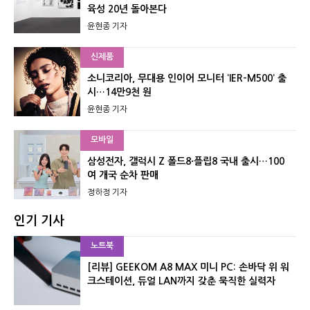
육성 20년 돌아본다
윤현종 기자
신제품
소니코리아, 무대용 인이어 모니터 ‘IER-M500’ 출
시…14만9천 원
윤현종 기자
모바일
삼성전자, 갤럭시 Z 폴드8·플립8 국내 출시…100
여 개국 순차 판매
정하정 기자
인기 기사
노트북
[리뷰] GEEKOM A8 MAX 미니 PC: 손바닥 위 워
크스테이션, 듀얼 LAN까지 갖춘 묵직한 실력자