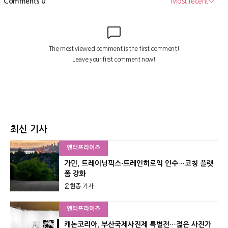
최신 기사
엔터프라이즈
가민, 트레이닝픽스·트레인히로익 인수…코칭 플랫
폼 강화
윤현종 기자
엔터프라이즈
캐논코리아, 부산국제사진제 특별전…젊은 사진가