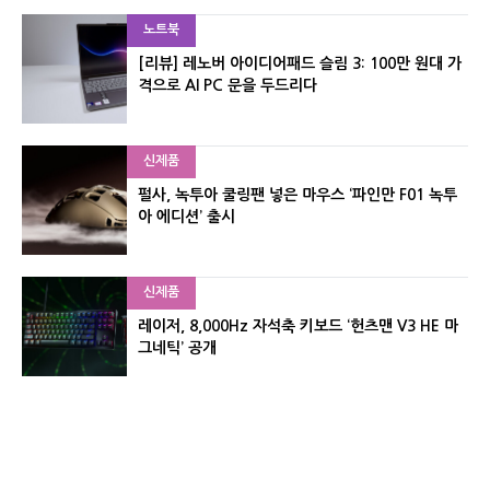
노트북
[리뷰] 레노버 아이디어패드 슬림 3: 100만 원대 가
격으로 AI PC 문을 두드리다
신제품
펄사, 녹투아 쿨링팬 넣은 마우스 ‘파인만 F01 녹투
아 에디션’ 출시
신제품
레이저, 8,000Hz 자석축 키보드 ‘헌츠맨 V3 HE 마
그네틱’ 공개
신제품
서린컴퓨터, 26.3L 리안리 A3 기반 미니 PC 2종 출
시