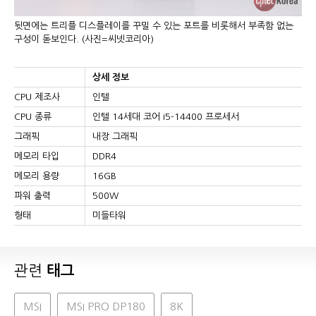
뒷면에는 트리플 디스플레이를 꾸밀 수 있는 포트를 비롯해서 부족함 없는
구성이 돋보인다. (사진=씨넷코리아)
상세 정보
CPU 제조사
인텔
CPU 종류
인텔 14세대 코어 i5-14400 프로세서
그래픽
내장 그래픽
메모리 타입
DDR4
메모리 용량
16GB
파워 출력
500W
형태
미들타워
관련
태그
MSI
MSI PRO DP180
8K