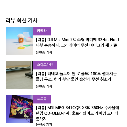
리뷰 최신 기사
카메라
[리뷰] DJI Mic Mini 2S: 소형 바디에 32-bit Float
내부 녹음까지, 크리에이터 무선 마이크의 새 기준
윤현종 기자
스마트가전
[리뷰] 티네코 플로어 원 i7 폴드: 180도 펼쳐지는
폴딩 구조, 허리 부담 줄인 습건식 무선 청소기
윤현종 기자
노트북
[리뷰] MSI MPG 341CQR X36: 360Hz 주사율에
탠덤 QD-OLED까지, 울트라와이드 게이밍 모니터
종착지
윤현종 기자