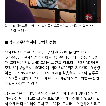
최대 8K 해상도를 지원하며, 트리플 디스플레이도 구성할 수 있는 미니PC
다. (사진=씨넷코리아)
■
작다고 무시하지마
,
강력한 성능
MSI PRO DP180 시리즈, 모델명 407XKR은 인텔 14세대 코어
i5-14400 프로세서를 탑재했고, 10코어 16쓰레드 성능을 갖췄
다. 그래픽은 인텔 UHD 그래픽스 730, 메모리는 8GB DDR4 메
모리 2개 구성으로 16GB이며, 최대 64GB까지 지원한다. 저장장
치는 PCIe NVMe M.2 SSD 512GB를 적용했다. 여기에 블루투
스 5.3을 지원하며, 와이파이 6E까지 지원해 노트북처럼 무선 인
터넷도 사용할 수 있죠.
덩치는 작은 미니PC이지만 성능은 발군이다. 최대 8K 해상도를
지원하는 덕분에 고화질 콘텐츠도 얼마든지 감상할 수 있으며, 앞
서 소개한 디스플레이 출력 포트 3개에 모니터를 연결하면 트리플