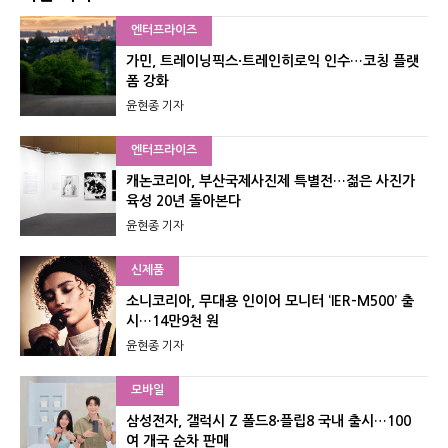
엔터프라이즈
가민, 트레이닝픽스·트레인히로익 인수…코칭 플랫
폼 강화
윤현종 기자
엔터프라이즈
캐논코리아, 부산국제사진제 특별전…젊은 사진가
육성 20년 돌아본다
윤현종 기자
신제품
소니코리아, 무대용 인이어 모니터 ‘IER-M500’ 출
시…14만9천 원
윤현종 기자
모바일
삼성전자, 갤럭시 Z 폴드8·플립8 국내 출시…100
여 개국 순차 판매