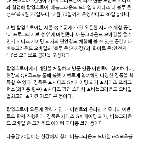
(씨넷코리아=김진아 기자) 크래프톤이 의자 전문 브랜드 시디즈
와 협업해 팝업스토어 ‘배틀그라운드 모바일 x 시디즈 더 블루 존
성수’를 9월 27일부터 12월 30일까지 운영한다고 30일 밝혔다.
이번 팝업스토어는 서울 성수동에 27일 오픈한 시디즈 체험 공간
‘더 프로그레시브 성수’에 마련됐다. 배틀그라운드 모바일을 즐기
면서 시디즈 게이밍 의자의 편안함도 체험해 볼 수 있는 공간이다.
배틀그라운드 모바일의 ‘블루 존(자기장)’과 ‘화이트 존(안전지
대)’를 모티브로 공간을 구성했다.
팝업스토어에서 게임을 체험하고 방문 인증 이벤트에 참여하거나,
현장의 QR코드를 통해 룰렛 이벤트에 참여하면 다양한 경품을 획
득할 수 있다. 경품은 ▲시디즈 GX 게이밍 의자 ▲시디즈 프레그
런스(의자용 향수) ▲시디즈 팝업 스티커 ▲배틀그라운드 모바일
열쇠고리 ▲치킨 기프티콘 등이다.
팝업스토어 오픈에 맞춰 게임 내 이벤트와 온라인 커뮤니티 이벤
트도 함께 진행된다. 경품은 시디즈 GX 게이밍 의자, 배틀그라운
드 모바일 홈 그라운드 아이템 구매용 코인 등이다.
다음달 20일에는 현장에서 함께 배틀그라운드 모바일 e스포츠를