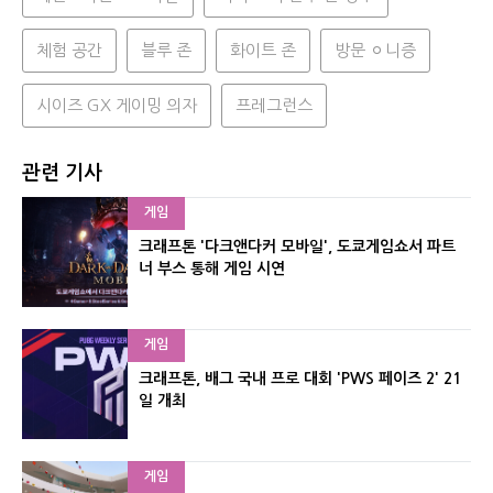
체험 공간
블루 존
화이트 존
방문 ㅇ니증
시이즈 GX 게이밍 의자
프레그런스
관련 기사
게임
크래프톤 '다크앤다커 모바일', 도쿄게임쇼서 파트
너 부스 통해 게임 시연
게임
크래프톤, 배그 국내 프로 대회 'PWS 페이즈 2' 21
일 개최
게임