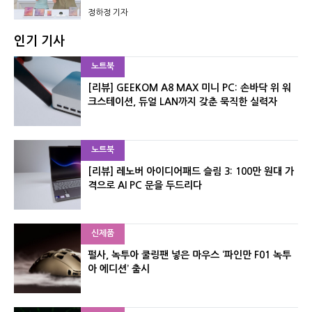
정하정 기자
인기 기사
노트북
[리뷰] GEEKOM A8 MAX 미니 PC: 손바닥 위 워
크스테이션, 듀얼 LAN까지 갖춘 묵직한 실력자
노트북
[리뷰] 레노버 아이디어패드 슬림 3: 100만 원대 가
격으로 AI PC 문을 두드리다
신제품
펄사, 녹투아 쿨링팬 넣은 마우스 ‘파인만 F01 녹투
아 에디션’ 출시