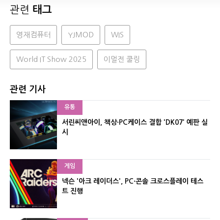
관련
태그
영재컴퓨터
YJMOD
WIS
World IT Show 2025
이멀전 쿨링
관련 기사
유통
서린씨앤아이, 책상·PC케이스 결합 'DK07' 예판 실
시
게임
넥슨 '아크 레이더스', PC·콘솔 크로스플레이 테스
트 진행