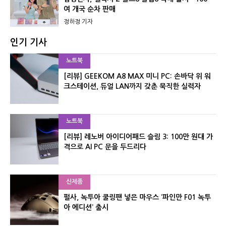
여 개국 순차 판매
정하정 기자
인기 기사
노트북
[리뷰] GEEKOM A8 MAX 미니 PC: 손바닥 위 워
크스테이션, 듀얼 LAN까지 갖춘 묵직한 실력자
노트북
[리뷰] 레노버 아이디어패드 슬림 3: 100만 원대 가
격으로 AI PC 문을 두드리다
신제품
펄사, 녹투아 쿨링팬 넣은 마우스 ‘파인만 F01 녹투
아 에디션’ 출시