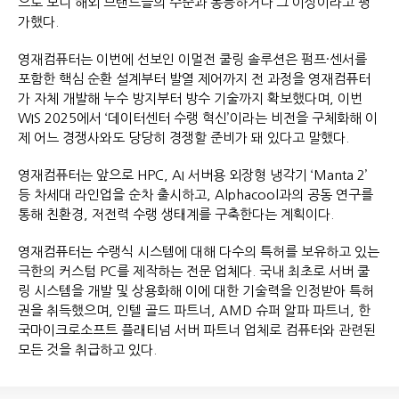
으로 보니 해외 브랜드들의 수준과 동등하거나 그 이상이라고 평
가했다.
영재컴퓨터는 이번에 선보인 이멀전 쿨링 솔루션은 펌프·센서를
포함한 핵심 순환 설계부터 발열 제어까지 전 과정을 영재컴퓨터
가 자체 개발해 누수 방지부터 방수 기술까지 확보했다며, 이번
WIS 2025에서 ‘데이터센터 수랭 혁신’이라는 비전을 구체화해 이
제 어느 경쟁사와도 당당히 경쟁할 준비가 돼 있다고 말했다.
영재컴퓨터는 앞으로 HPC, AI 서버용 외장형 냉각기 ‘Manta 2’
등 차세대 라인업을 순차 출시하고, Alphacool과의 공동 연구를
통해 친환경, 저전력 수랭 생태계를 구축한다는 계획이다.
영재컴퓨터는 수랭식 시스템에 대해 다수의 특허를 보유하고 있는
극한의 커스텀 PC를 제작하는 전문 업체다. 국내 최초로 서버 쿨
링 시스템을 개발 및 상용화해 이에 대한 기술력을 인정받아 특허
권을 취득했으며, 인텔 골드 파트너, AMD 슈퍼 알파 파트너, 한
국마이크로소프트 플래티넘 서버 파트너 업체로 컴퓨터와 관련된
모든 것을 취급하고 있다.