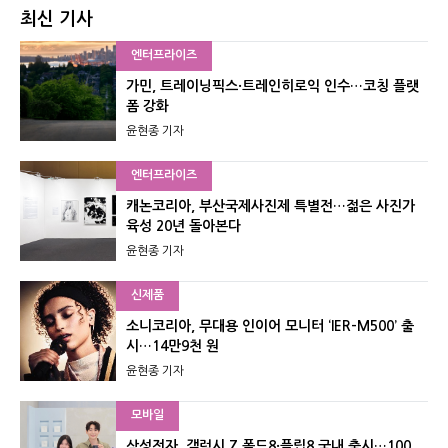
최신 기사
엔터프라이즈
가민, 트레이닝픽스·트레인히로익 인수…코칭 플랫
폼 강화
윤현종 기자
엔터프라이즈
캐논코리아, 부산국제사진제 특별전…젊은 사진가
육성 20년 돌아본다
윤현종 기자
신제품
소니코리아, 무대용 인이어 모니터 ‘IER-M500’ 출
시…14만9천 원
윤현종 기자
모바일
삼성전자, 갤럭시 Z 폴드8·플립8 국내 출시…100