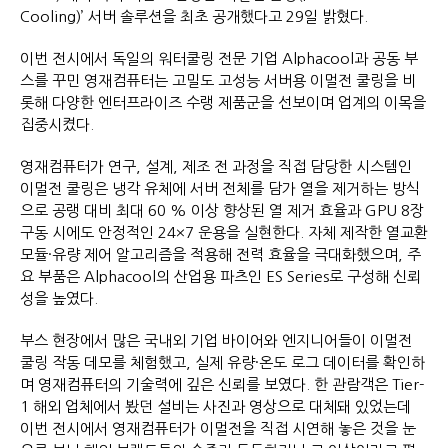
Cooling)’ 서버 솔루션을 최초 공개했다고 29일 밝혔다.
이번 전시에서 독일의 워터쿨링 전문 기업 Alphacool과 공동 부
스를 꾸민 영재컴퓨터는 고밀도 고성능 서버용 이멀전 쿨링을 비
롯해 다양한 엔터프라이즈 수랭 제품군을 선보이며 업계의 이목을
집중시켰다.
영재컴퓨터가 연구, 설계, 제조 전 과정을 직접 담당한 시스템인
이멀전 쿨링은 냉각 유체에 서버 전체를 담가 열을 제거하는 방식
으로 공랭 대비 최대 60 % 이상 향상된 열 제거 효율과 GPU 8장
구동 시에도 안정적인 24×7 운용을 실현한다. 자체 제작한 열교환
모듈·유량 제어 알고리즘을 적용해 전력 효율을 극대화했으며, 주
요 부품은 Alphacool의 산업용 파츠인 ES Series로 구성해 신뢰
성을 높였다.
부스 현장에서 많은 국내외 기업 바이어와 엔지니어들이 이멀전
쿨링 작동 데모를 체험했고, 실제 유량·온도 로그 데이터를 확인하
며 영재컴퓨터의 기술력에 깊은 신뢰를 보였다. 한 관람객은 Tier-
1 해외 업체에서 봤던 설비는 사진과 영상으로 대체돼 있었는데
이번 전시에서 영재컴퓨터가 이멀전을 직접 시연해 놓은 것을 눈