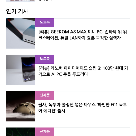
인기 기사
노트북
[리뷰] GEEKOM A8 MAX 미니 PC: 손바닥 위 워
크스테이션, 듀얼 LAN까지 갖춘 묵직한 실력자
노트북
[리뷰] 레노버 아이디어패드 슬림 3: 100만 원대 가
격으로 AI PC 문을 두드리다
신제품
펄사, 녹투아 쿨링팬 넣은 마우스 ‘파인만 F01 녹투
아 에디션’ 출시
신제품