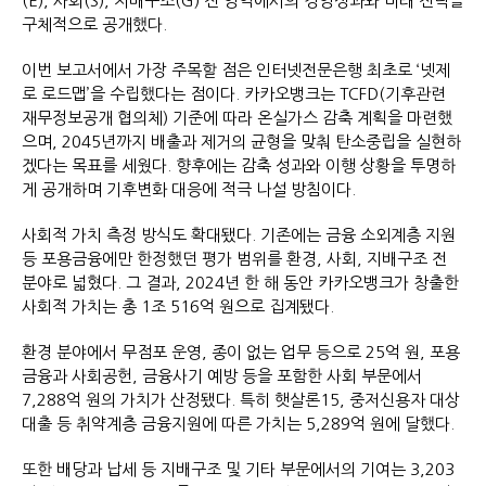
(E), 사회(S), 지배구조(G) 전 영역에서의 경영성과와 미래 전략을
구체적으로 공개했다.
이번 보고서에서 가장 주목할 점은 인터넷전문은행 최초로 ‘넷제
로 로드맵’을 수립했다는 점이다. 카카오뱅크는 TCFD(기후관련
재무정보공개 협의체) 기준에 따라 온실가스 감축 계획을 마련했
으며, 2045년까지 배출과 제거의 균형을 맞춰 탄소중립을 실현하
겠다는 목표를 세웠다. 향후에는 감축 성과와 이행 상황을 투명하
게 공개하며 기후변화 대응에 적극 나설 방침이다.
사회적 가치 측정 방식도 확대됐다. 기존에는 금융 소외계층 지원
등 포용금융에만 한정했던 평가 범위를 환경, 사회, 지배구조 전
분야로 넓혔다. 그 결과, 2024년 한 해 동안 카카오뱅크가 창출한
사회적 가치는 총 1조 516억 원으로 집계됐다.
환경 분야에서 무점포 운영, 종이 없는 업무 등으로 25억 원, 포용
금융과 사회공헌, 금융사기 예방 등을 포함한 사회 부문에서
7,288억 원의 가치가 산정됐다. 특히 햇살론15, 중저신용자 대상
대출 등 취약계층 금융지원에 따른 가치는 5,289억 원에 달했다.
또한 배당과 납세 등 지배구조 및 기타 부문에서의 기여는 3,203