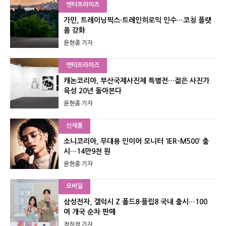
엔터프라이즈
가민, 트레이닝픽스·트레인히로익 인수…코칭 플랫
폼 강화
윤현종 기자
엔터프라이즈
캐논코리아, 부산국제사진제 특별전…젊은 사진가
육성 20년 돌아본다
윤현종 기자
신제품
소니코리아, 무대용 인이어 모니터 ‘IER-M500’ 출
시…14만9천 원
윤현종 기자
모바일
삼성전자, 갤럭시 Z 폴드8·플립8 국내 출시…100
여 개국 순차 판매
정하정 기자