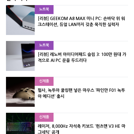
노트북
[리뷰] GEEKOM A8 MAX 미니 PC: 손바닥 위 워
크스테이션, 듀얼 LAN까지 갖춘 묵직한 실력자
노트북
[리뷰] 레노버 아이디어패드 슬림 3: 100만 원대 가
격으로 AI PC 문을 두드리다
신제품
펄사, 녹투아 쿨링팬 넣은 마우스 ‘파인만 F01 녹투
아 에디션’ 출시
신제품
레이저, 8,000Hz 자석축 키보드 ‘헌츠맨 V3 HE 마
그네틱’ 공개