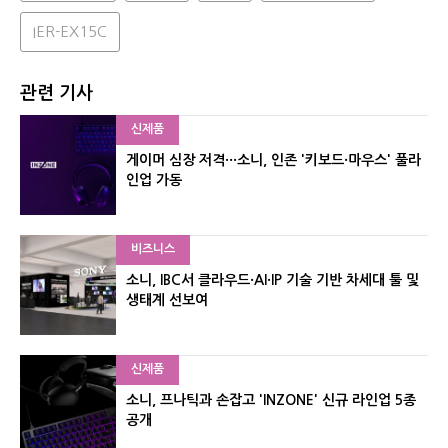
IER-EX15C
관련 기사
신제품
게이머 심장 저격···소니, 인존 '키보드·마우스' 풀라
인업 가동
비즈니스
소니, IBC서 클라우드·AI·IP 기술 기반 차세대 툴 및
생태계 선보여
신제품
소니, 프나틱과 손잡고 'INZONE' 신규 라인업 5종
공개