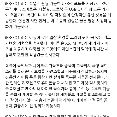
IER-EX15C는 폭넓게 활용 가능한 USB-C 포트를 지원하는 것이
특징이다. 스마트폰, 태블릿, 노트북 등 USB-C 타입의 모든 기기
와 호환되며, 충전이나 페어링 걱정 없이 안정적인 유선 성능을 제
공한다. 연결만 하면 언제든 바로 음악 감상은 물론 영상 시청과 통
화가 가능하다.
IER-EX15C는 이동이 잦은 일상 환경을 고려해 귀에 꼭 맞는 작고
가벼운 외형으로 설계됐다. 이어팁은 XS, M, XL의 세 가지 사이
즈를 제공하며 다양한 귀 모양에도 자연스럽게 밀착돼 장시간 사
용해도 편안한 착용감을 선사한다.
더불어 콤팩트한 사이즈로 저음부터 중음과 고음까지 균형 잡힌
소리를 들려준다. 보컬을 자연스럽고 깨끗하게 전달함과 동시에,
진동판의 이동 폭을 향상시킨 설계로 풍부한 저음을 선사한다. 또
한 인라인 리모컨으로 휴대폰을 꺼내지 않고도 재생·일시정지와
볼륨조절 뿐만 아니라 마이크 음소거와 통화 수신 등 주요한 기능
을 손쉽게 제어할 수 있다. 톱니형 케이블로 마찰을 최소화하고 줄
이 잘 엉키지 않아 사용과 보관이 편리하며, 케이블 조절 클립을
통해 깔끔하게 선 정리가 가능하다.
IER-EX15C에는 환경을 생각한 패키지가 적용됐다. 박스 내·외부