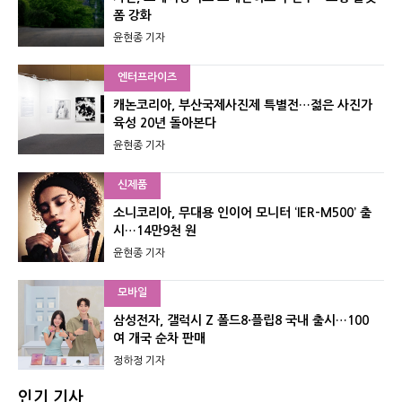
폼 강화
윤현종 기자
엔터프라이즈
캐논코리아, 부산국제사진제 특별전…젊은 사진가
육성 20년 돌아본다
윤현종 기자
신제품
소니코리아, 무대용 인이어 모니터 ‘IER-M500’ 출
시…14만9천 원
윤현종 기자
모바일
삼성전자, 갤럭시 Z 폴드8·플립8 국내 출시…100
여 개국 순차 판매
정하정 기자
인기 기사