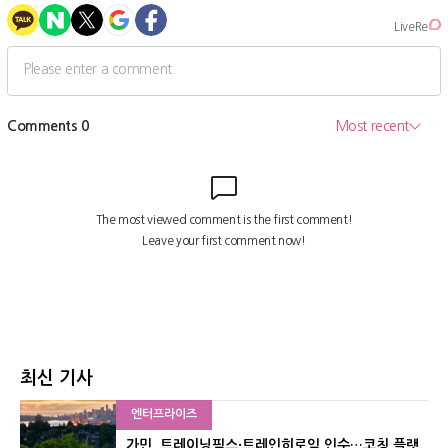
최신 기사
엔터프라이즈
가민, 트레이닝픽스·트레인히로익 인수…코칭 플랫