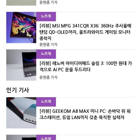
윤현종 기자
노트북
[리뷰] MSI MPG 341CQR X36: 360Hz 주사율에
탠덤 QD-OLED까지, 울트라와이드 게이밍 모니터
종착지
윤현종 기자
노트북
[리뷰] 레노버 아이디어패드 슬림 3: 100만 원대 가
격으로 AI PC 문을 두드리다
윤현종 기자
인기 기사
노트북
[리뷰] GEEKOM A8 MAX 미니 PC: 손바닥 위 워
크스테이션, 듀얼 LAN까지 갖춘 묵직한 실력자
노트북