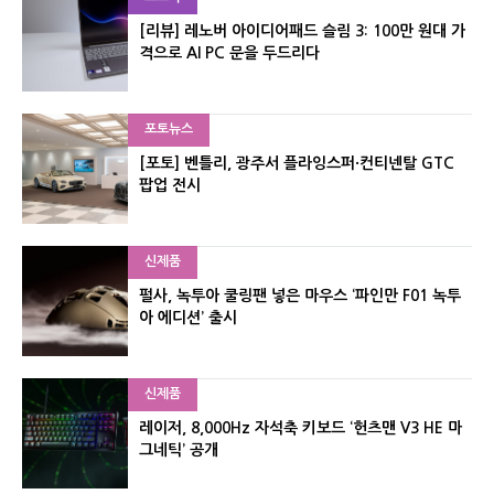
[리뷰] 레노버 아이디어패드 슬림 3: 100만 원대 가
격으로 AI PC 문을 두드리다
포토뉴스
[포토] 벤틀리, 광주서 플라잉스퍼·컨티넨탈 GTC
팝업 전시
신제품
펄사, 녹투아 쿨링팬 넣은 마우스 ‘파인만 F01 녹투
아 에디션’ 출시
신제품
레이저, 8,000Hz 자석축 키보드 ‘헌츠맨 V3 HE 마
그네틱’ 공개