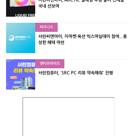
서린씨앤아이, ARCTIC 일체형 수랭 쿨러 신제품
국내 선보여
비즈니스
서린씨앤아이, 지마켓·옥션 빅스마일데이 참여...풍
성한 혜택 마련
엔터프라이즈
서린컴퓨터, 'SRC PC 리뷰 약속해줘' 진행