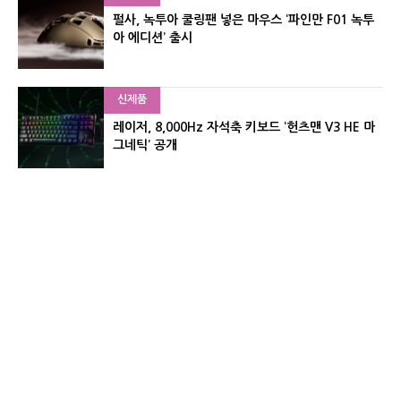
펄사, 녹투아 쿨링팬 넣은 마우스 ‘파인만 F01 녹투
아 에디션’ 출시
신제품
레이저, 8,000Hz 자석축 키보드 ‘헌츠맨 V3 HE 마
그네틱’ 공개
신제품
서린컴퓨터, 26.3L 리안리 A3 기반 미니 PC 2종 출
시
유기자의 차이나 샵#
CNET KOREA IS OPERATED BY MONEY TODAY GROUP
UNDER LICENSE FROM ZIFF DAVIS.