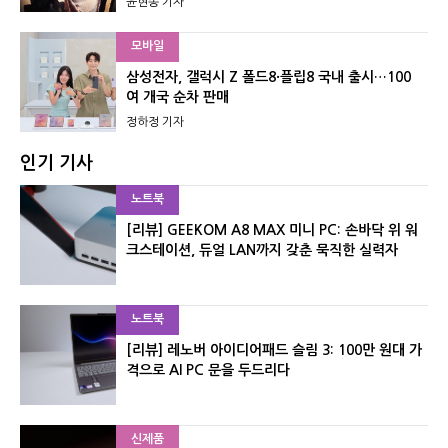
윤현종 기자
모바일
삼성전자, 갤럭시 Z 폴드8·플립8 국내 출시…100
여 개국 순차 판매
정하정 기자
인기 기사
노트북
[리뷰] GEEKOM A8 MAX 미니 PC: 손바닥 위 워
크스테이션, 듀얼 LAN까지 갖춘 묵직한 실력자
노트북
[리뷰] 레노버 아이디어패드 슬림 3: 100만 원대 가
격으로 AI PC 문을 두드리다
신제품