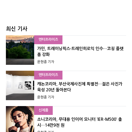
최신 기사
엔터프라이즈
가민, 트레이닝픽스·트레인히로익 인수…코칭 플랫
폼 강화
윤현종 기자
엔터프라이즈
캐논코리아, 부산국제사진제 특별전…젊은 사진가
육성 20년 돌아본다
윤현종 기자
신제품
소니코리아, 무대용 인이어 모니터 ‘IER-M500’ 출
시…14만9천 원