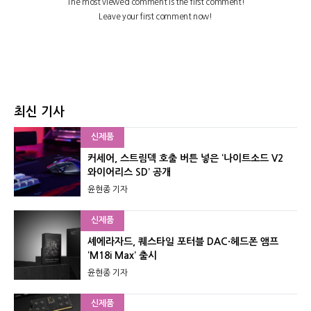
최신 기사
신제품
커세어, 스트림덱 호출 버튼 넣은 ‘나이트소드 V2
와이어리스 SD’ 공개
윤현종 기자
신제품
셰에라자드, 퀘스타일 포터블 DAC·헤드폰 앰프
‘M18i Max’ 출시
윤현종 기자
신제품