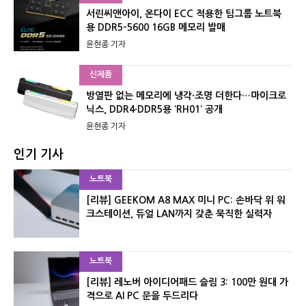
서린씨앤아이, 온다이 ECC 적용한 팀그룹 노트북
용 DDR5-5600 16GB 메모리 발매
윤현종 기자
신제품
방열판 없는 메모리에 냉각·조명 더한다…마이크로
닉스, DDR4·DDR5용 ‘RH01’ 공개
윤현종 기자
인기 기사
노트북
[리뷰] GEEKOM A8 MAX 미니 PC: 손바닥 위 워
크스테이션, 듀얼 LAN까지 갖춘 묵직한 실력자
노트북
[리뷰] 레노버 아이디어패드 슬림 3: 100만 원대 가
격으로 AI PC 문을 두드리다