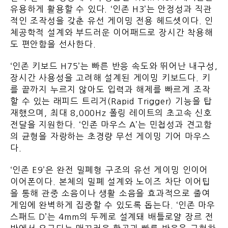
유용하게 활용할 수 있다. ‘인존 H3’는 안정성과 직관
적인 조작성을 갖춘 유선 게이밍 전용 헤드셋이다. 인
체공학적 설계와 부드러운 이어패드로 장시간 착용해
도 편안함을 선사한다.
‘인존 키보드 H75’는 빠른 반응 속도와 뛰어난 내구성,
장시간 사용성을 고려해 설계된 게이밍 키보드다. 키
를 끝까지 누르지 않아도 입력과 해제를 빠르게 조작
할 수 있는 래피드 트리거(Rapid Trigger) 기능을 탑
재했으며, 최대 8,000Hz 폴링 레이트의 초고속 신호
전달을 지원한다. ‘인존 마우스 A’는 민첩성과 견고함
의 균형을 자랑하는 초경량 무선 게이밍 기어 마우스
다.
‘인존 E9’은 완전 밀폐형 구조의 유선 게이밍 인이어
이어폰이다. 본체의 밀폐 설계와 노이즈 차단 이어팁
을 통해 관중 소음이나 생활 소음을 효과적으로 줄여
게임에 완벽하게 집중할 수 있도록 돕는다. ‘인존 마우
스패드 D’는 4mm의 두께로 설계돼 배틀로얄 장르 전