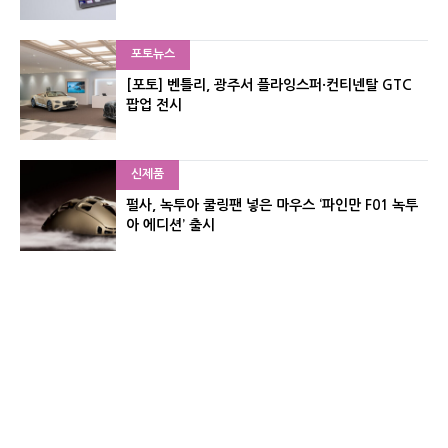
포토뉴스
[포토] 벤틀리, 광주서 플라잉스퍼·컨티넨탈 GTC
팝업 전시
신제품
펄사, 녹투아 쿨링팬 넣은 마우스 ‘파인만 F01 녹투
아 에디션’ 출시
신제품
레이저, 8,000Hz 자석축 키보드 ‘헌츠맨 V3 HE 마
그네틱’ 공개
유기자의 차이나 샵#