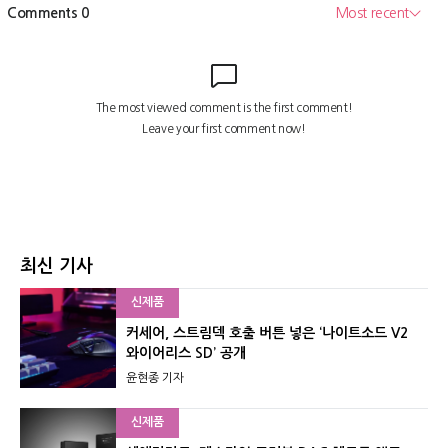
최신 기사
신제품
커세어, 스트림덱 호출 버튼 넣은 ‘나이트소드 V2
와이어리스 SD’ 공개
윤현종 기자
신제품