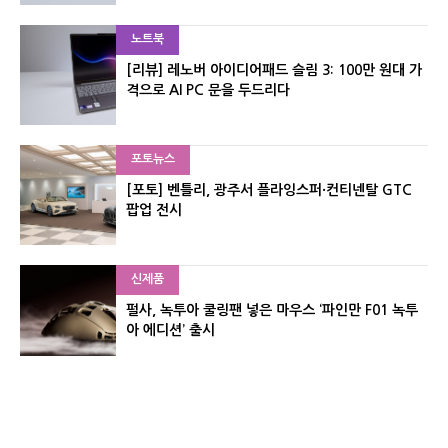
노트북
[리뷰] 레노버 아이디어패드 슬림 3: 100만 원대 가
격으로 AI PC 문을 두드리다
포토뉴스
[포토] 벤틀리, 광주서 플라잉스퍼·컨티넨탈 GTC
팝업 전시
신제품
펄사, 녹투아 쿨링팬 넣은 마우스 ‘파인만 F01 녹투
아 에디션’ 출시
신제품
레이저, 8,000Hz 자석축 키보드 ‘헌츠맨 V3 HE 마