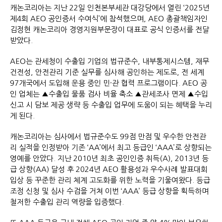
캐논코리아는 지난 22일 인천본부세관 대강당에서 열린 ‘2025년
제4회 AEO 공인증서 수여식’에 참석했으며, AEO 총괄책임자인
김정현 캐논코리아 경영지원부문장이 대표로 공식 인증서를 전달
받았다.
AEO는 관세청이 수출입 기업의 법규준수, 내부통제시스템, 재무
건전성, 안전관리 기준 실무를 심사해 공인하는 제도로, 전 세계
97개국에서 도입해 운용 중인 민·관 협력 프로그램이다. AEO 공
인 업체는 ▲수출입 물품 검사 비율 축소 ▲관세조사 면제 ▲수입
신고 시 담보 제공 생략 등 수출입 업무에 도움이 되는 혜택을 누리
게 된다.
캐논코리아는 심사에서 법규준수도 99점 만점 및 우수한 안전관
리 실적을 인정받아 기존 ‘AA’에서 최고 등급인 ‘AAA’로 상향되는
영예를 안았다. 지난 2010년 최초 공인인증 취득(A), 2013년 등
급 상향(AA) 달성 후 2024년 AEO 활용성과 우수사례 발표대회
입상 등 꾸준한 관리 체계 고도화를 위한 노력을 기울여왔다. 등급
조정 신청 및 심사 수검을 거쳐 이번 ‘AAA’ 등급 상향을 획득하며
철저한 수출입 관리 역량을 입증했다.