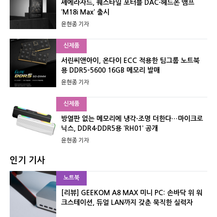
셰에라자드, 퀘스타일 포터블 DAC·헤드폰 앰프
‘M18i Max’ 출시
윤현종 기자
신제품
서린씨앤아이, 온다이 ECC 적용한 팀그룹 노트북
용 DDR5-5600 16GB 메모리 발매
윤현종 기자
신제품
방열판 없는 메모리에 냉각·조명 더한다…마이크로
닉스, DDR4·DDR5용 ‘RH01’ 공개
윤현종 기자
인기 기사
노트북
[리뷰] GEEKOM A8 MAX 미니 PC: 손바닥 위 워
크스테이션, 듀얼 LAN까지 갖춘 묵직한 실력자