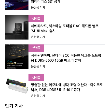
와이어리스 SD’ 공개
윤현종 기자
신제품
셰에라자드, 퀘스타일 포터블 DAC·헤드폰 앰프
‘M18i Max’ 출시
윤현종 기자
신제품
서린씨앤아이, 온다이 ECC 적용한 팀그룹 노트북
용 DDR5-5600 16GB 메모리 발매
윤현종 기자
신제품
방열판 없는 메모리에 냉각·조명 더한다…마이크로
닉스, DDR4·DDR5용 ‘RH01’ 공개
윤현종 기자
인기 기사