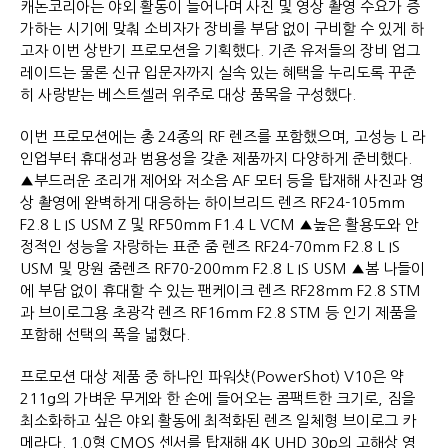
캐논코리아는 야외 활동이 늘어나며 사진 및 영상 촬영 수요가 증
가하는 시기에 맞춰 소비자가 장비를 부담 없이 구비할 수 있게 하
고자 이번 상반기 프로모션을 기획했다. 기존 유저들의 장비 업그
레이드는 물론 신규 입문자까지 실속 있는 혜택을 누리도록 꾸준
히 사랑받는 베스트셀러 위주로 대상 품목을 구성했다.
이번 프로모션에는 총 24종의 RF 렌즈를 포함했으며, 고성능 L 라
인업부터 휴대성과 범용성을 갖춘 제품까지 다양하게 준비했다.
▲부드러운 조리개 제어와 저소음 AF 모터 등을 탑재해 사진과 영
상 촬영에 완벽하게 대응하는 하이브리드 렌즈 RF24-105mm
F2.8 L IS USM Z 및 RF50mm F1.4 L VCM ▲높은 활용도와 안
정적인 성능을 자랑하는 표준 줌 렌즈 RF24-70mm F2.8 L IS
USM 및 망원 줌렌즈 RF70-200mm F2.8 L IS USM ▲봄 나들이
에 부담 없이 휴대할 수 있는 팬케이크 렌즈 RF28mm F2.8 STM
과 브이로그용 초광각 렌즈 RF16mm F2.8 STM 등 인기 제품을
포함해 선택의 폭을 넓혔다.
프로모션 대상 제품 중 하나인 파워샷(PowerShot) V10은 약
211g의 가벼운 무게와 한 손에 들어오는 콤팩트한 크기로, 짐을
최소화하고 싶은 야외 활동에 최적화된 렌즈 일체형 브이로그 카
메라다. 1.0형 CMOS 센서를 탑재해 4K UHD 30p의 고해상 영