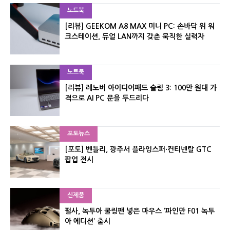
노트북
[리뷰] GEEKOM A8 MAX 미니 PC: 손바닥 위 워
크스테이션, 듀얼 LAN까지 갖춘 묵직한 실력자
노트북
[리뷰] 레노버 아이디어패드 슬림 3: 100만 원대 가
격으로 AI PC 문을 두드리다
포토뉴스
[포토] 벤틀리, 광주서 플라잉스퍼·컨티넨탈 GTC
팝업 전시
신제품
펄사, 녹투아 쿨링팬 넣은 마우스 ‘파인만 F01 녹투
아 에디션’ 출시