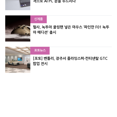
격으로 AI PC 문을 두드리다
신제품
펄사, 녹투아 쿨링팬 넣은 마우스 ‘파인만 F01 녹투
아 에디션’ 출시
포토뉴스
[포토] 벤틀리, 광주서 플라잉스퍼·컨티넨탈 GTC
팝업 전시
신제품
레이저, 8,000Hz 자석축 키보드 ‘헌츠맨 V3 HE 마
그네틱’ 공개
유기자의 차이나 샵#