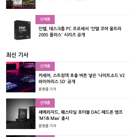
신제품
인텔, 데스크톱 PC 프로세서 '인텔 코어 울트라
200S 플러스' 시리즈 공개
최신 기사
신제품
커세어, 스트림덱 호출 버튼 넣은 ‘나이트소드 V2
와이어리스 SD’ 공개
윤현종 기자
신제품
셰에라자드, 퀘스타일 포터블 DAC·헤드폰 앰프
‘M18i Max’ 출시
윤현종 기자