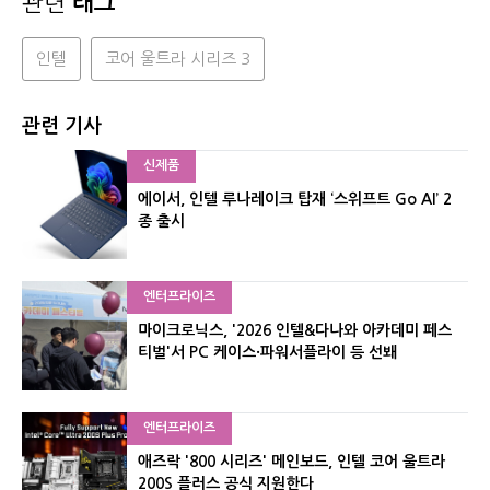
관련
태그
인텔
코어 울트라 시리즈 3
관련 기사
신제품
에이서, 인텔 루나레이크 탑재 ‘스위프트 Go AI’ 2
종 출시
엔터프라이즈
마이크로닉스, '2026 인텔&다나와 아카데미 페스
티벌'서 PC 케이스·파워서플라이 등 선봬
엔터프라이즈
애즈락 '800 시리즈' 메인보드, 인텔 코어 울트라
200S 플러스 공식 지원한다