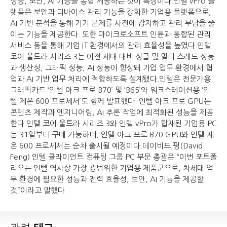
성능, 보안, AI 기능을 통합 제공하는 것이 특징이다.인텔 vPro 플
랫폼은 보안과 디바이스 관리 기능을 강화한 기업용 플랫폼으로,
AI 기반 분석을 통해 기기 문제를 사전에 감지하고 관리 부담을 줄
이는 기능을 제공한다. 또한 마이크로소프트 인튠과 통합된 관리
서비스 등을 통해 기업 IT 환경에서의 관리 효율성을 높였다.인텔
코어
울트라 시리즈 3는 이전 세대 대비 싱글 및 멀티 스레드 성능
과 생산성, 그래픽 성능, AI 성능이 향상돼 기업 업무 환경에서 협
업과 AI 기반 업무 처리에 적합하도록 설계됐다.인텔은 전문가용
그래픽카드 ‘인텔 아크 프로 B70’ 및 ‘B65’와 워크스테이션용 ‘인
텔 제온 600 프로세서’도 함께 발표했다. 인텔 아크 프로 GPU는
콘텐츠 제작과 엔지니어링, AI 추론 작업에 최적화된 성능을 제공
한다.인텔 코어
울트라 시리즈 3와 인텔 vPro가 탑재된 기업용 PC
는 31일부터 구매 가능하며, 인텔 아크 프로 B70 GPU와 인텔 제
온 600 프로세서는 순차 출시될 예정이다.
데이비드 펑(David
Feng) 인텔 클라이언트 컴퓨팅 그룹 PC 부문 총괄은 “이번 포트폴
리오는 인텔 역사상 가장 광범위한 기업용 제품군으로, 차세대 업
무 환경에 필요한 성능과 전력 효율성, 보안, AI 기능을 제공할
것”이라고 말했다.