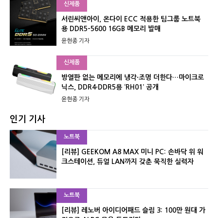
신제품
서린씨앤아이, 온다이 ECC 적용한 팀그룹 노트북
용 DDR5-5600 16GB 메모리 발매
윤현종 기자
신제품
방열판 없는 메모리에 냉각·조명 더한다…마이크로
닉스, DDR4·DDR5용 ‘RH01’ 공개
윤현종 기자
인기 기사
노트북
[리뷰] GEEKOM A8 MAX 미니 PC: 손바닥 위 워
크스테이션, 듀얼 LAN까지 갖춘 묵직한 실력자
노트북
[리뷰] 레노버 아이디어패드 슬림 3: 100만 원대 가