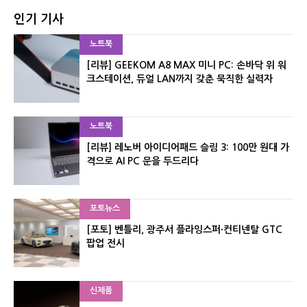
인기 기사
노트북
[리뷰] GEEKOM A8 MAX 미니 PC: 손바닥 위 워
크스테이션, 듀얼 LAN까지 갖춘 묵직한 실력자
노트북
[리뷰] 레노버 아이디어패드 슬림 3: 100만 원대 가
격으로 AI PC 문을 두드리다
포토뉴스
[포토] 벤틀리, 광주서 플라잉스퍼·컨티넨탈 GTC
팝업 전시
신제품