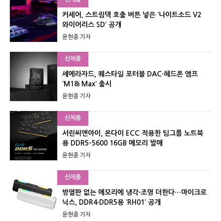
커세어, 스트림덱 호출 버튼 넣은 ‘나이트소드 V2
와이어리스 SD’ 공개
윤현종 기자
신제품
셰에라자드, 퀘스타일 포터블 DAC·헤드폰 앰프
‘M18i Max’ 출시
윤현종 기자
신제품
서린씨앤아이, 온다이 ECC 적용한 팀그룹 노트북
용 DDR5-5600 16GB 메모리 발매
윤현종 기자
신제품
방열판 없는 메모리에 냉각·조명 더한다…마이크로
닉스, DDR4·DDR5용 ‘RH01’ 공개
윤현종 기자