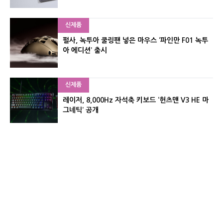
신제품
펄사, 녹투아 쿨링팬 넣은 마우스 ‘파인만 F01 녹투
아 에디션’ 출시
신제품
레이저, 8,000Hz 자석축 키보드 ‘헌츠맨 V3 HE 마
그네틱’ 공개
신제품
서린컴퓨터, 26.3L 리안리 A3 기반 미니 PC 2종 출
시
유기자의 차이나 샵#