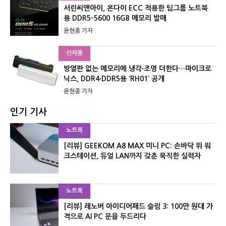
서린씨앤아이, 온다이 ECC 적용한 팀그룹 노트북
용 DDR5-5600 16GB 메모리 발매
윤현종 기자
신제품
방열판 없는 메모리에 냉각·조명 더한다…마이크로
닉스, DDR4·DDR5용 ‘RH01’ 공개
윤현종 기자
인기 기사
노트북
[리뷰] GEEKOM A8 MAX 미니 PC: 손바닥 위 워
크스테이션, 듀얼 LAN까지 갖춘 묵직한 실력자
노트북
[리뷰] 레노버 아이디어패드 슬림 3: 100만 원대 가
격으로 AI PC 문을 두드리다