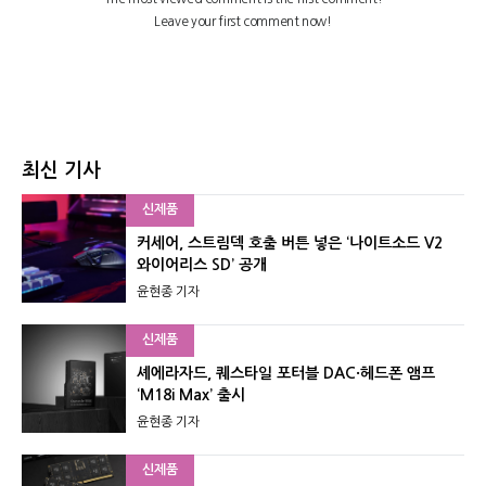
최신 기사
신제품
커세어, 스트림덱 호출 버튼 넣은 ‘나이트소드 V2
와이어리스 SD’ 공개
윤현종 기자
신제품
셰에라자드, 퀘스타일 포터블 DAC·헤드폰 앰프
‘M18i Max’ 출시
윤현종 기자
신제품