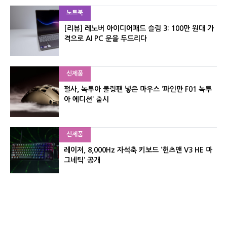
노트북
[리뷰] 레노버 아이디어패드 슬림 3: 100만 원대 가
격으로 AI PC 문을 두드리다
신제품
펄사, 녹투아 쿨링팬 넣은 마우스 ‘파인만 F01 녹투
아 에디션’ 출시
신제품
레이저, 8,000Hz 자석축 키보드 ‘헌츠맨 V3 HE 마
그네틱’ 공개
신제품
서린컴퓨터, 26.3L 리안리 A3 기반 미니 PC 2종 출
시