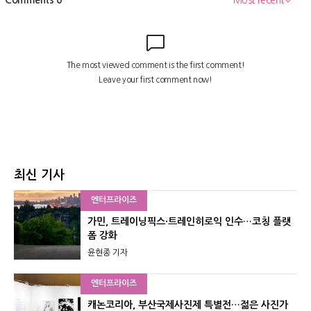
최신 기사
엔터프라이즈
가민, 트레이닝픽스·트레인히로익 인수…코칭 플랫
폼 강화
윤현종 기자
엔터프라이즈
캐논코리아, 부산국제사진제 특별전…젊은 사진가