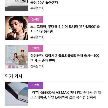
육성 20년 돌아본다
윤현종 기자
신제품
소니코리아, 무대용 인이어 모니터 ‘IER-M500’ 출
시…14만9천 원
윤현종 기자
모바일
삼성전자, 갤럭시 Z 폴드8·플립8 국내 출시…100
여 개국 순차 판매
정하정 기자
인기 기사
노트북
[리뷰] GEEKOM A8 MAX 미니 PC: 손바닥 위 워
크스테이션, 듀얼 LAN까지 갖춘 묵직한 실력자