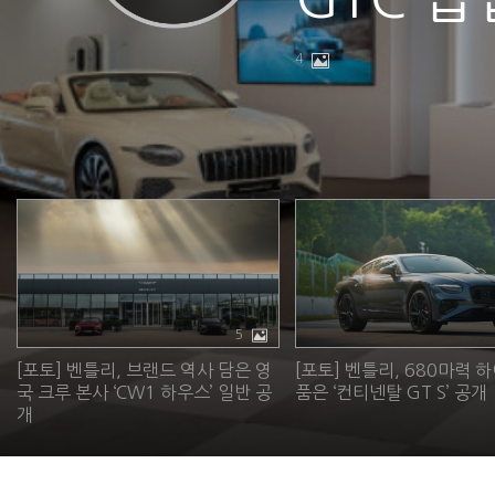
4
5
[포토] 벤틀리, 브랜드 역사 담은 영
[포토] 벤틀리, 680마력
국 크루 본사 ‘CW1 하우스’ 일반 공
품은 ‘컨티넨탈 GT S’ 공개
개