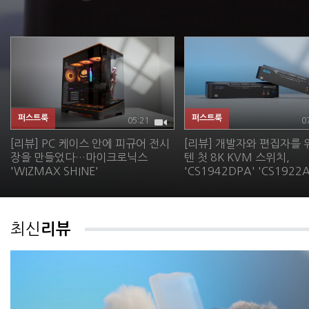
퍼스트룩
퍼스트룩
05:21
0
[리뷰] PC 케이스 안에 피규어 전시
[리뷰] 개발자와 편집자를 
장을 만들었다…마이크로닉스
텐 첫 8K KVM 스위치,
'WIZMAX SHINE'
'CS1942DPA' 'CS1922A
최신
리뷰