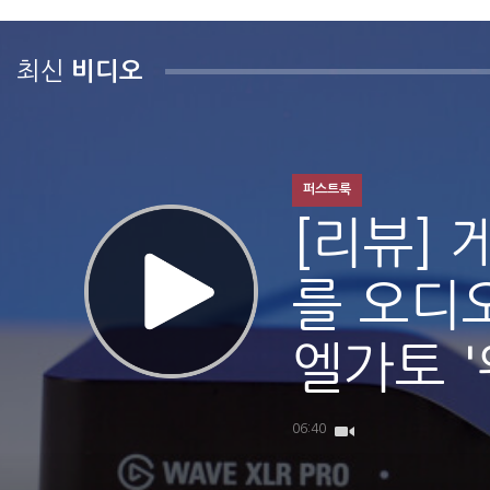
최신
비디오
퍼스트룩
[리뷰] 
를 오디
엘가토 '
06:40