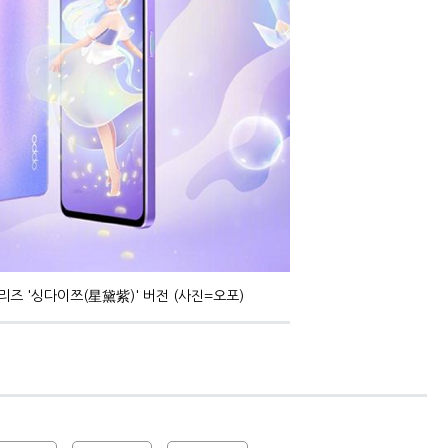
 시리즈 '싱다이쯔(星黛紫)' 버전 (사진=오포)