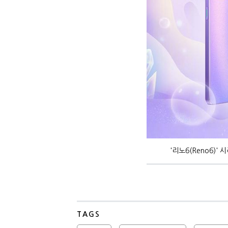
'리노6(Reno6)'
TAGS