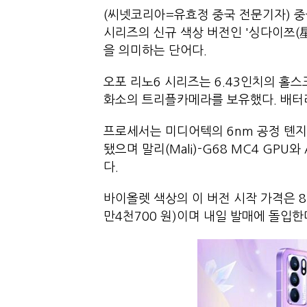
(씨넷코리아=유효정 중국 전문기자) 중국 
시리즈의 신규 색상 버전인 '싱다이쯔(
을 의미하는 단어다.
오포 리노6 시리즈는 6.43인치의 홀스크
화소의 트리플카메라를 보유했다. 배터리
프로세서는 미디어텍의 6nm 공정 톈지
됐으며 말리(Mali)-G68 MC4 GPU와
다.
바이올렛 색상의 이 버전 시작 가격은 8G
만4천700 원)이며 내일 발매에 돌입한