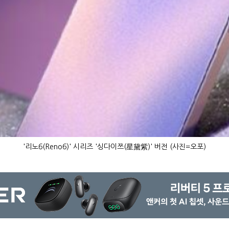
'리노6(Reno6)' 시리즈 '싱다이쯔(星黛紫)' 버전 (사진=오포)