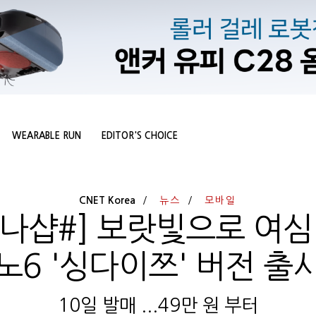
WEARABLE RUN
EDITOR'S CHOICE
CNET Korea
뉴스
모바일
나샵#] 보랏빛으로 여심 공
노6 '싱다이쯔' 버전 출
10일 발매 ...49만 원 부터