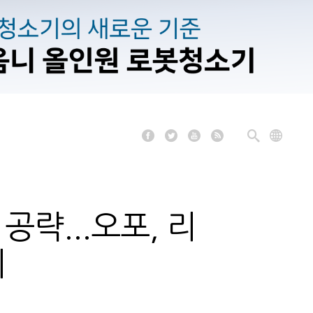
략...오포, 리
시