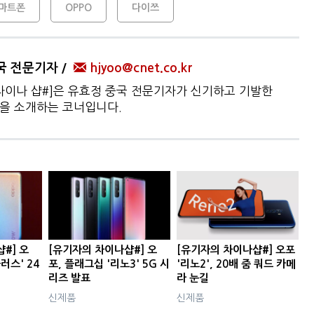
스마트폰
OPPO
다이쯔
국 전문기자
hjyoo@cnet.co.kr
차이나 샵#]은 유효정 중국 전문기자가 신기하고 기발한
품을 소개하는 코너입니다.
#] 오
[유기자의 차이나샵#] 오
[유기자의 차이나샵#] 오포
러스' 24
포, 플래그십 '리노3' 5G 시
'리노2', 20배 줌 쿼드 카메
리즈 발표
라 눈길
신제품
신제품