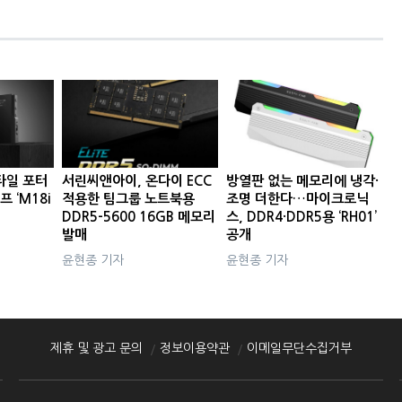
타일 포터
서린씨앤아이, 온다이 ECC
방열판 없는 메모리에 냉각·
프 ‘M18i
적용한 팀그룹 노트북용
조명 더한다…마이크로닉
DDR5-5600 16GB 메모리
스, DDR4·DDR5용 ‘RH01’
발매
공개
윤현종 기자
윤현종 기자
제휴 및 광고 문의
정보이용약관
이메일무단수집거부