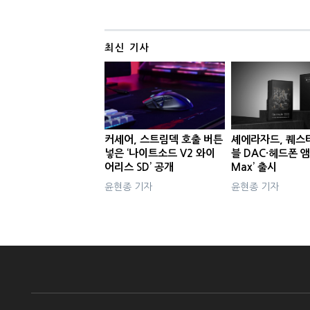
최신 기사
커세어, 스트림덱 호출 버튼
셰에라자드, 퀘스
넣은 ‘나이트소드 V2 와이
블 DAC·헤드폰 앰
어리스 SD’ 공개
Max’ 출시
윤현종 기자
윤현종 기자