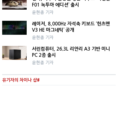
F01 녹투아 에디션’ 출시
윤현종 기자
레이저, 8,000Hz 자석축 키보드 ‘헌츠맨
V3 HE 마그네틱’ 공개
윤현종 기자
서린컴퓨터, 26.3L 리안리 A3 기반 미니
PC 2종 출시
윤현종 기자
유기자의 차이나 샵#