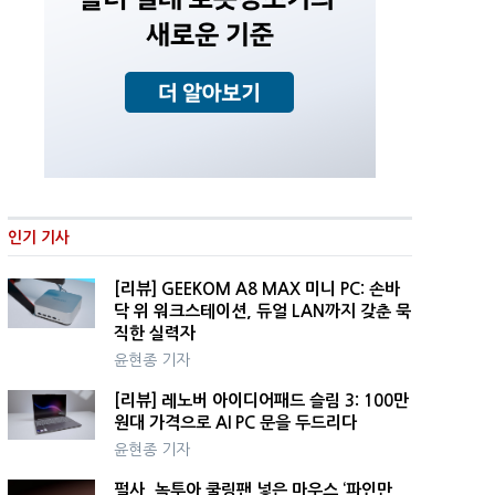
인기 기사
[리뷰] GEEKOM A8 MAX 미니 PC: 손바
닥 위 워크스테이션, 듀얼 LAN까지 갖춘 묵
직한 실력자
윤현종 기자
[리뷰] 레노버 아이디어패드 슬림 3: 100만
원대 가격으로 AI PC 문을 두드리다
윤현종 기자
펄사, 녹투아 쿨링팬 넣은 마우스 ‘파인만