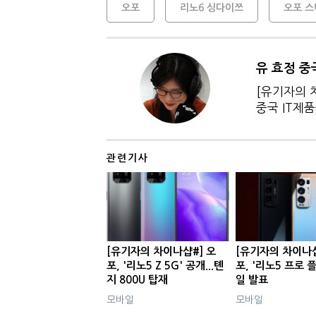
오포
리노6 싱다이쯔
오포 
유 효정 중
[유기자의 
중국 IT제
관련기사
[유기자의 차이나샵#] 오
[유기자의 차이나샵
포, '리노5 Z 5G' 공개...톈
포, '리노5 프로 플
지 800U 탑재
일 발표
모바일
모바일