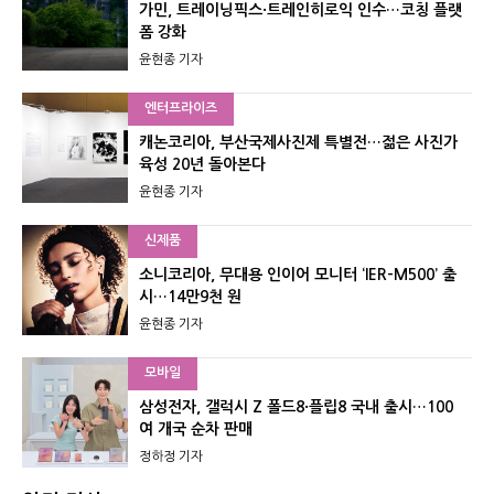
가민, 트레이닝픽스·트레인히로익 인수…코칭 플랫
폼 강화
윤현종 기자
엔터프라이즈
캐논코리아, 부산국제사진제 특별전…젊은 사진가
육성 20년 돌아본다
윤현종 기자
신제품
소니코리아, 무대용 인이어 모니터 ‘IER-M500’ 출
시…14만9천 원
윤현종 기자
모바일
삼성전자, 갤럭시 Z 폴드8·플립8 국내 출시…100
여 개국 순차 판매
정하정 기자