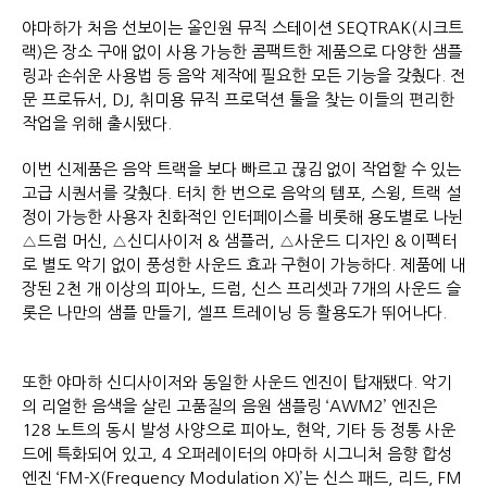
야마하가 처음 선보이는 올인원 뮤직 스테이션 SEQTRAK(시크트
랙)은 장소 구애 없이 사용 가능한 콤팩트한 제품으로 다양한 샘플
링과 손쉬운 사용법 등 음악 제작에 필요한 모든 기능을 갖췄다. 전
문 프로듀서, DJ, 취미용 뮤직 프로덕션 툴을 찾는 이들의 편리한
작업을 위해 출시됐다.
이번 신제품은 음악 트랙을 보다 빠르고 끊김 없이 작업할 수 있는
고급 시퀀서를 갖췄다. 터치 한 번으로 음악의 템포, 스윙, 트랙 설
정이 가능한 사용자 친화적인 인터페이스를 비롯해 용도별로 나뉜
△드럼 머신, △신디사이저 & 샘플러, △사운드 디자인 & 이펙터
로 별도 악기 없이 풍성한 사운드 효과 구현이 가능하다. 제품에 내
장된 2천 개 이상의 피아노, 드럼, 신스 프리셋과 7개의 사운드 슬
롯은 나만의 샘플 만들기, 셀프 트레이닝 등 활용도가 뛰어나다.
또한 야마하 신디사이저와 동일한 사운드 엔진이 탑재됐다. 악기
의 리얼한 음색을 살린 고품질의 음원 샘플링 ‘AWM2’ 엔진은
128 노트의 동시 발성 사양으로 피아노, 현악, 기타 등 정통 사운
드에 특화되어 있고, 4 오퍼레이터의 야마하 시그니처 음향 합성
엔진 ‘FM-X(Frequency Modulation X)’는 신스 패드, 리드, FM