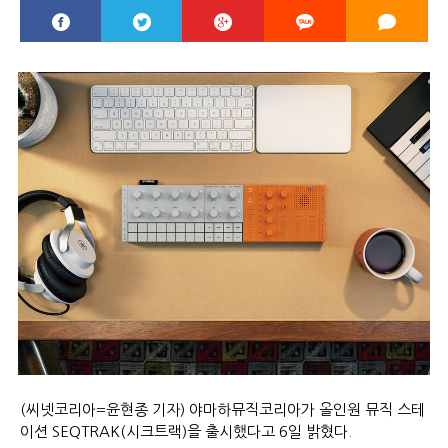
(씨넷코리아=윤현종 기자) 야마하뮤직코리아가 올인원 뮤직 스테
이션 SEQTRAK(시크트랙)을 출시했다고 6일 밝혔다.