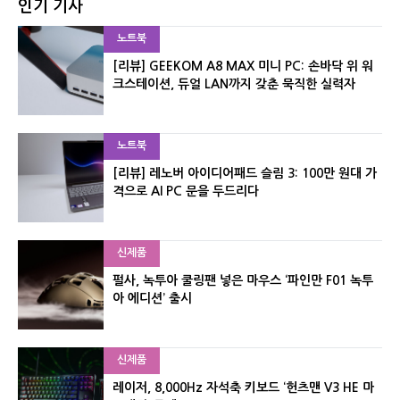
인기 기사
노트북
[리뷰] GEEKOM A8 MAX 미니 PC: 손바닥 위 워
크스테이션, 듀얼 LAN까지 갖춘 묵직한 실력자
노트북
[리뷰] 레노버 아이디어패드 슬림 3: 100만 원대 가
격으로 AI PC 문을 두드리다
신제품
펄사, 녹투아 쿨링팬 넣은 마우스 ‘파인만 F01 녹투
아 에디션’ 출시
신제품
레이저, 8,000Hz 자석축 키보드 ‘헌츠맨 V3 HE 마