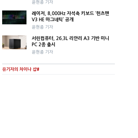
윤현종 기자
레이저, 8,000Hz 자석축 키보드 ‘헌츠맨
V3 HE 마그네틱’ 공개
윤현종 기자
서린컴퓨터, 26.3L 리안리 A3 기반 미니
PC 2종 출시
윤현종 기자
유기자의 차이나 샵#