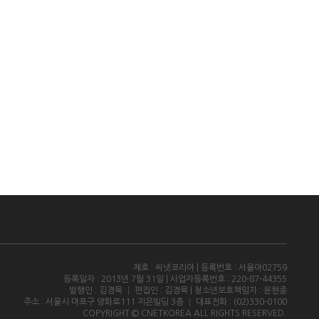
제호 : 씨넷코리아 | 등록번호 : 서울아02759
등록일자 : 2013년 7월 31일 | 사업자등록번호 : 220-87-44355
발행인 : 김경묵 │ 편집인 : 김경묵 | 청소년보호책임자 : 윤현종
주소 : 서울시 마포구 양화로111 지은빌딩 3층 │ 대표전화 : (02)330-0100
COPYRIGHT © CNETKOREA ALL RIGHTS RESERVED.