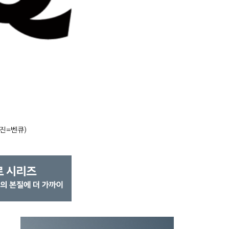
사진=벤큐)