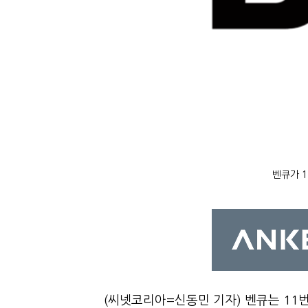
벤큐가 1
(씨넷코리아=신동민 기자) 벤큐는 11