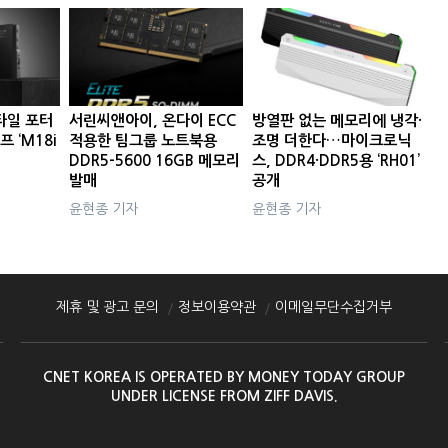
타일 포터
서린씨앤아이, 온다이 ECC
방열판 없는 메모리에 냉각·
프 ‘M18i
적용한 팀그룹 노트북용
조명 더한다…마이크로닉
DDR5-5600 16GB 메모리
스, DDR4·DDR5용 ‘RH01’
발매
공개
윤현종 기자
윤현종 기자
제휴 및 광고 문의
정보이용약관
이메일무단수집거부
CNET KOREA IS OPERATED BY MONEY TODAY GROUP
UNDER LICENSE FROM ZIFF DAVIS.