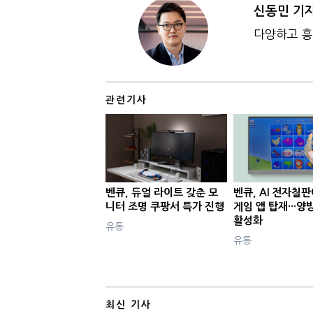
신동민 기
다양하고 흥
관련기사
벤큐, 듀얼 라이트 갖춘 모
벤큐, AI 전자칠
니터 조명 쿠팡서 특가 진행
게임 앱 탑재···양
활성화
유통
유통
최신 기사