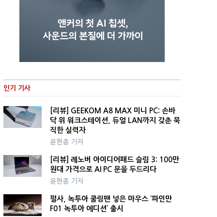
인기 기사
[리뷰] GEEKOM A8 MAX 미니 PC: 손바
닥 위 워크스테이션, 듀얼 LAN까지 갖춘 묵
직한 실력자
윤현종 기자
[리뷰] 레노버 아이디어패드 슬림 3: 100만
원대 가격으로 AI PC 문을 두드리다
윤현종 기자
펄사, 녹투아 쿨링팬 넣은 마우스 ‘파인만
F01 녹투아 에디션’ 출시