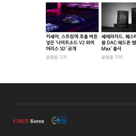
커세어, 스트림덱 호출 버튼
셰에라자드, 퀘스
넣은 ‘나이트소드 V2 와이
블 DAC·헤드폰 앰
어리스 SD’ 공개
Max’ 출시
윤현종 기자
윤현종 기자