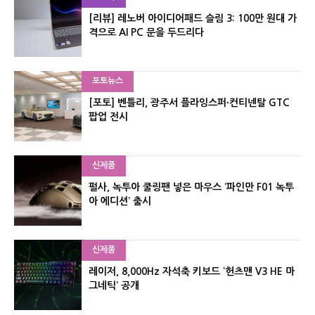
[리뷰] 레노버 아이디어패드 슬림 3: 100만 원대 가
격으로 AI PC 문을 두드리다
포토뉴스
[포토] 벤틀리, 광주서 플라잉스퍼·컨티넨탈 GTC
팝업 전시
신제품
펄사, 녹투아 쿨링팬 넣은 마우스 ‘파인만 F01 녹투
아 에디션’ 출시
신제품
레이저, 8,000Hz 자석축 키보드 ‘헌츠맨 V3 HE 마
그네틱’ 공개