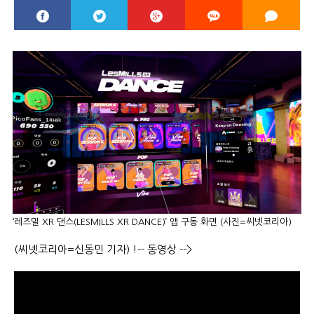
‘레즈밀 XR 댄스(LESMILLS XR DANCE)’ 앱 구동 화면 (사진=씨넷코리아)
(씨넷코리아=신동민 기자) !-- 동영상 -->