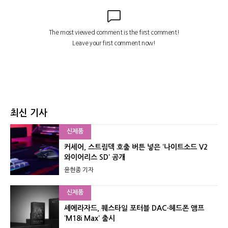
최신 기사
신제품
커세어, 스트림덱 호출 버튼 넣은 ‘나이트소드 V2
와이어리스 SD’ 공개
윤현종 기자
신제품
셰에라자드, 퀘스타일 포터블 DAC·헤드폰 앰프
‘M18i Max’ 출시