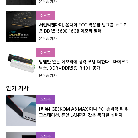
윤현종 기자
신제품
서린씨앤아이, 온다이 ECC 적용한 팀그룹 노트북
용 DDR5-5600 16GB 메모리 발매
윤현종 기자
신제품
방열판 없는 메모리에 냉각·조명 더한다…마이크로
닉스, DDR4·DDR5용 ‘RH01’ 공개
윤현종 기자
인기 기사
노트북
[리뷰] GEEKOM A8 MAX 미니 PC: 손바닥 위 워
크스테이션, 듀얼 LAN까지 갖춘 묵직한 실력자
노트북