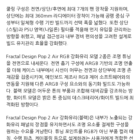
쿨링 구성은 전면/상단/후면에 최대 7개의 팬 장착을 지원하며,
상단에는 최대 360mm 라디에이터 장착이 가능해 공랭 중심 구
성부터 일체형 수랭 기반 빌드까지 선택 폭을 넓혔다. 또한 상단
(스틸)과 PSU 영역(나일론) 필터를 적용해 먼지 유입을 관리하는
방향을 취했고, 패널 접근성과 내부 정비 편의성을 고려한 설계로
빌드 유지관리 효율을 강화했다.
Fractal Design Pop 2 Air RGB 강화유리 모델 2종은 조명 튜닝
을 전면으로 내세운다. 전면 흡기 구성에 ARGB 기반의 조명 연출
을 더해 케이스 내부에서 시선이 머무는 전면과 상단부에 조명 존
재감을 집중시키며, 메인보드 제조사 RGB 제어 소프트웨어와의
연동을 지원해 다른 ARGB 구성 요소와의 동기화 빌드도 가능하
다. 블랙 모델은 어두운 톤의 부품과 조합해 대비감을 강조하는 방
향, 화이트 모델은 밝은 톤 중심의 데스크테리어/화이트 빌드에 최
적화된 방향이다.
Fractal Design Pop 2 Air 강화유리(블랙)은 내부가 노출되는 강
화유리 패널의 장점을 유지하면서도 조명 요소를 절제한 구성을
원하는 수요를 겨냥한다. 튜닝 포인트를 RGB가 아닌 부품 컬러 매
칭, 수랭 파츠, 케이블링 등으로 설계하려는 사용자에게 적합한 선