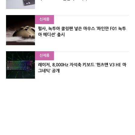
신제품
펄사, 녹투아 쿨링팬 넣은 마우스 ‘파인만 F01 녹투
아 에디션’ 출시
신제품
레이저, 8,000Hz 자석축 키보드 ‘헌츠맨 V3 HE 마
그네틱’ 공개
신제품
서린컴퓨터, 26.3L 리안리 A3 기반 미니 PC 2종 출
시
유기자의 차이나 샵#