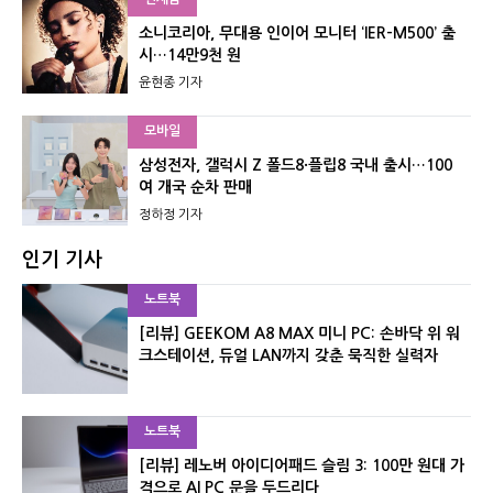
소니코리아, 무대용 인이어 모니터 ‘IER-M500’ 출
시…14만9천 원
윤현종 기자
모바일
삼성전자, 갤럭시 Z 폴드8·플립8 국내 출시…100
여 개국 순차 판매
정하정 기자
인기 기사
노트북
[리뷰] GEEKOM A8 MAX 미니 PC: 손바닥 위 워
크스테이션, 듀얼 LAN까지 갖춘 묵직한 실력자
노트북
[리뷰] 레노버 아이디어패드 슬림 3: 100만 원대 가
격으로 AI PC 문을 두드리다