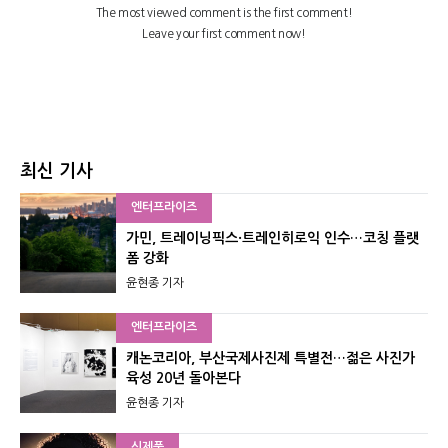
최신 기사
엔터프라이즈
가민, 트레이닝픽스·트레인히로익 인수…코칭 플랫
폼 강화
윤현종 기자
엔터프라이즈
캐논코리아, 부산국제사진제 특별전…젊은 사진가
육성 20년 돌아본다
윤현종 기자
신제품