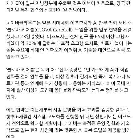
케어콜’이 일본 지방정부에 수출된 것은 이번이 처음으로, 양국 간
디지털 복지 협력의 신호탄이 될 전망이다.
네이버클라우드는 일본 시마네현 이즈모시와 AI 안부 전화 서비스
‘클로바 케어콜(CLOVA CareCall)’ 도입을 위한 업무 협약을 체결
했다고 23일 밝혔다. 이즈모시는 전체 인구 중 65세 이상 고령자
비율이 약 30%에 달하는 대표적 초고령 도시로, 빠르게 늘어나는
돌봄 수요에 비해 인력 확보가 어려워 AI 기술을 대안으로 적극 도
입하고 있다.
‘클로바 케어콜’은 독거 어르신과 중장년 1인 가구에게 AI가 직접
전화를 걸어 안부를 묻고, 이상 징후가 감지되면 즉시 복지사나 의
료기관 등과 연계해 위기 상황에 대응하는 서비스다. 이미 국내 지
자체 절반 이상이 도입해 응답률과 만족도가 높다는 평가를 받고
있다.
이번 협약은 지난해부터 시범 운영을 거쳐 효과를 검증한 결과로,
향후 6개월간 시스템 고도화를 진행한 뒤 내년 상반기에는 이즈모
시 전역으로 확대할 계획이다. 네이버는 축적된 운영 경험과 기술
력으로 일본 현지 사정에 맞는 맞춤형 AI 돌봄 모델을 제공할 방침
이다.