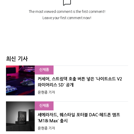
최신 기사
신제품
커세어, 스트림덱 호출 버튼 넣은 ‘나이트소드 V2
와이어리스 SD’ 공개
윤현종 기자
신제품
셰에라자드, 퀘스타일 포터블 DAC·헤드폰 앰프
‘M18i Max’ 출시
윤현종 기자