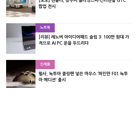
[포토] 벤틀리, 광주서 플라잉스퍼·컨티넨탈 GTC
팝업 전시
노트북
[리뷰] 레노버 아이디어패드 슬림 3: 100만 원대 가
격으로 AI PC 문을 두드리다
신제품
펄사, 녹투아 쿨링팬 넣은 마우스 ‘파인만 F01 녹투
아 에디션’ 출시
신제품
레이저, 8,000Hz 자석축 키보드 ‘헌츠맨 V3 HE 마
그네틱’ 공개
유기자의 차이나 샵#