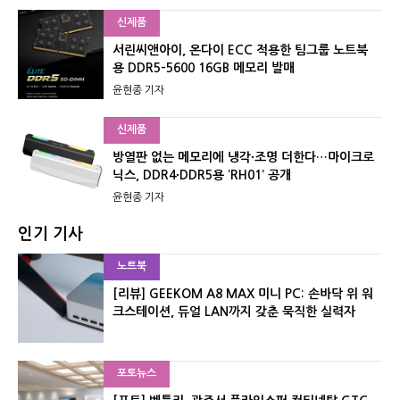
신제품
서린씨앤아이, 온다이 ECC 적용한 팀그룹 노트북
용 DDR5-5600 16GB 메모리 발매
윤현종 기자
신제품
방열판 없는 메모리에 냉각·조명 더한다…마이크로
닉스, DDR4·DDR5용 ‘RH01’ 공개
윤현종 기자
인기 기사
노트북
[리뷰] GEEKOM A8 MAX 미니 PC: 손바닥 위 워
크스테이션, 듀얼 LAN까지 갖춘 묵직한 실력자
포토뉴스