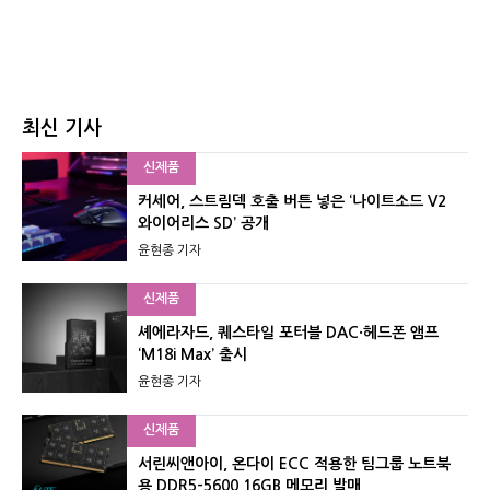
최신 기사
신제품
커세어, 스트림덱 호출 버튼 넣은 ‘나이트소드 V2
와이어리스 SD’ 공개
윤현종 기자
신제품
셰에라자드, 퀘스타일 포터블 DAC·헤드폰 앰프
‘M18i Max’ 출시
윤현종 기자
신제품
서린씨앤아이, 온다이 ECC 적용한 팀그룹 노트북
용 DDR5-5600 16GB 메모리 발매