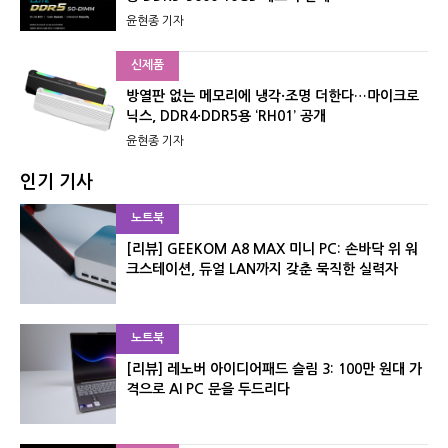
윤현종 기자
신제품
방열판 없는 메모리에 냉각·조명 더한다…마이크로
닉스, DDR4·DDR5용 ‘RH01’ 공개
윤현종 기자
인기 기사
노트북
[리뷰] GEEKOM A8 MAX 미니 PC: 손바닥 위 워
크스테이션, 듀얼 LAN까지 갖춘 묵직한 실력자
노트북
[리뷰] 레노버 아이디어패드 슬림 3: 100만 원대 가
격으로 AI PC 문을 두드리다