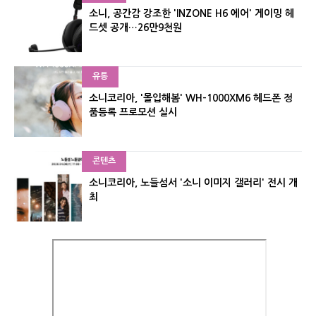
소니, 공간감 강조한 'INZONE H6 에어' 게이밍 헤
드셋 공개…26만9천원
유통
소니코리아, '몰입해봄' WH-1000XM6 헤드폰 정
품등록 프로모션 실시
콘텐츠
소니코리아, 노들섬서 '소니 이미지 갤러리' 전시 개
최