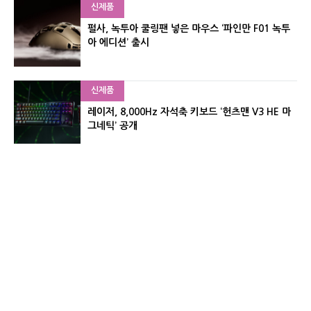
신제품
펄사, 녹투아 쿨링팬 넣은 마우스 ‘파인만 F01 녹투
아 에디션’ 출시
신제품
레이저, 8,000Hz 자석축 키보드 ‘헌츠맨 V3 HE 마
그네틱’ 공개
신제품
서린컴퓨터, 26.3L 리안리 A3 기반 미니 PC 2종 출
시
유기자의 차이나 샵#
CNET KOREA IS OPERATED BY MONEY TODAY GROUP
UNDER LICENSE FROM ZIFF DAVIS.