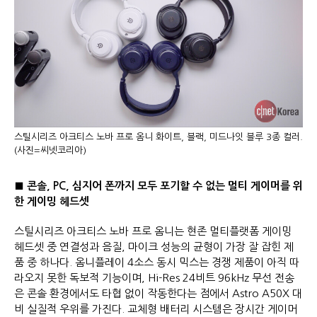
스틸시리즈 아크티스 노바 프로 옴니 화이트, 블랙, 미드나잇 블루 3종 컬러.
(사진=씨넷코리아)
■
콘솔
, PC,
심지어 폰까지 모두 포기할 수 없는 멀티 게이머를 위
한 게이밍 헤드셋
스틸시리즈 아크티스 노바 프로 옴니는 현존 멀티플랫폼 게이밍
헤드셋 중 연결성과 음질, 마이크 성능의 균형이 가장 잘 잡힌 제
품 중 하나다. 옴니플레이 4소스 동시 믹스는 경쟁 제품이 아직 따
라오지 못한 독보적 기능이며, Hi-Res 24비트 96kHz 무선 전송
은 콘솔 환경에서도 타협 없이 작동한다는 점에서 Astro A50X 대
비 실질적 우위를 가진다. 교체형 배터리 시스템은 장시간 게이머