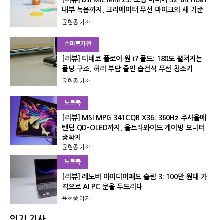
내부 녹음까지, 크리에이터 무선 마이크의 새 기준
윤현종 기자
스마트가전
[리뷰] 티네코 플로어 원 i7 폴드: 180도 펼쳐지는
폴딩 구조, 허리 부담 줄인 습건식 무선 청소기
윤현종 기자
노트북
[리뷰] MSI MPG 341CQR X36: 360Hz 주사율에
탠덤 QD-OLED까지, 울트라와이드 게이밍 모니터
종착지
윤현종 기자
노트북
[리뷰] 레노버 아이디어패드 슬림 3: 100만 원대 가
격으로 AI PC 문을 두드리다
윤현종 기자
인기 기사