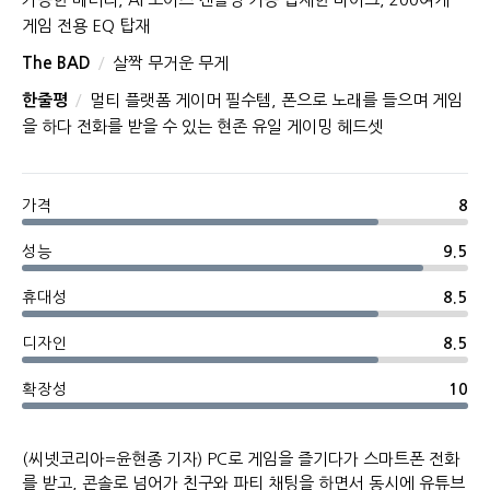
게임 전용 EQ 탑재
The BAD
살짝 무거운 무게
한줄평
멀티 플랫폼 게이머 필수템, 폰으로 노래를 들으며 게임
을 하다 전화를 받을 수 있는 현존 유일 게이밍 헤드셋
가격
8
성능
9.5
휴대성
8.5
디자인
8.5
확장성
10
(씨넷코리아=윤현종 기자) PC로 게임을 즐기다가 스마트폰 전화
를 받고, 콘솔로 넘어가 친구와 파티 채팅을 하면서 동시에 유튜브