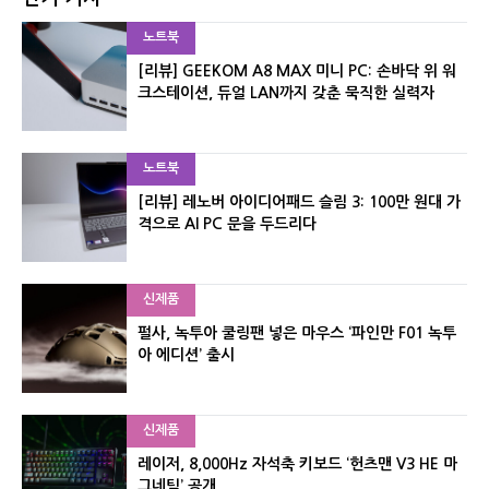
노트북
[리뷰] GEEKOM A8 MAX 미니 PC: 손바닥 위 워
크스테이션, 듀얼 LAN까지 갖춘 묵직한 실력자
노트북
[리뷰] 레노버 아이디어패드 슬림 3: 100만 원대 가
격으로 AI PC 문을 두드리다
신제품
펄사, 녹투아 쿨링팬 넣은 마우스 ‘파인만 F01 녹투
아 에디션’ 출시
신제품
레이저, 8,000Hz 자석축 키보드 ‘헌츠맨 V3 HE 마
그네틱’ 공개