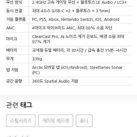
무선 방식
2.4GHz 고속 게이밍 무선 + 블루투스 LE Audio / LC3+
동시 연결
최대 4소스 (USB-C ×2 + 블루투스 + 3.5mm)
지원 플랫폼
PC, PS5, Xbox, Nintendo Switch, iOS, Android
ANC
4마이크 하이브리드 ANC, 최대 88% 소음 차단
ClearCast Pro, AI 노이즈 제거 온보드, 배경 소음 최대
마이크
97% 제거
배터리
교체형 듀얼 배터리, 각 30시간 / 급속 충전 15분→4시간
무게
339g
Arctis 모바일 앱 (iOS/Android), SteelSeries Sonar
앱 지원
(PC)
공간 음향
360도 Spatial Audio 지원
관련
태그
스틸시리즈
게이밍 헤드셋
옴니