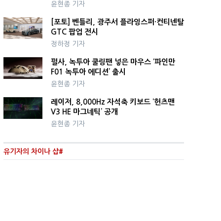
윤현종 기자
[포토] 벤틀리, 광주서 플라잉스퍼·컨티넨탈
GTC 팝업 전시
정하정 기자
펄사, 녹투아 쿨링팬 넣은 마우스 ‘파인만
F01 녹투아 에디션’ 출시
윤현종 기자
레이저, 8,000Hz 자석축 키보드 ‘헌츠맨
V3 HE 마그네틱’ 공개
윤현종 기자
유기자의 차이나 샵#