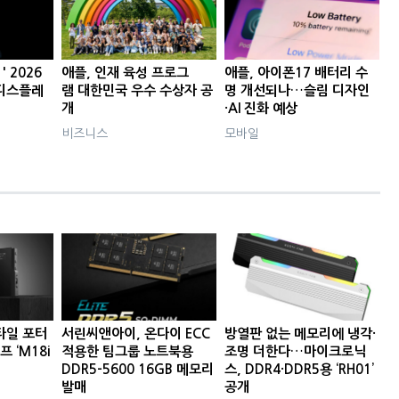
 2026
애플, 인재 육성 프로그
애플, 아이폰17 배터리 수
디스플레
램 대한민국 우수 수상자 공
명 개선되나…슬림 디자인
개
·AI 진화 예상
비즈니스
모바일
타일 포터
서린씨앤아이, 온다이 ECC
방열판 없는 메모리에 냉각·
프 ‘M18i
적용한 팀그룹 노트북용
조명 더한다…마이크로닉
DDR5-5600 16GB 메모리
스, DDR4·DDR5용 ‘RH01’
발매
공개