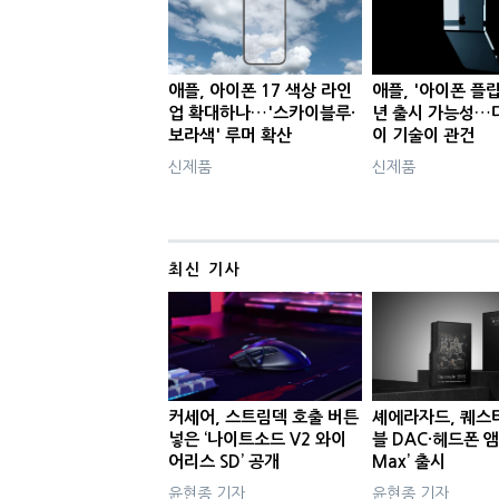
애플, 아이폰 17 색상 라인
애플, '아이폰 플립'
업 확대하나…'스카이블루·
년 출시 가능성…
보라색' 루머 확산
이 기술이 관건
신제품
신제품
최신 기사
커세어, 스트림덱 호출 버튼
셰에라자드, 퀘스
넣은 ‘나이트소드 V2 와이
블 DAC·헤드폰 앰
어리스 SD’ 공개
Max’ 출시
윤현종 기자
윤현종 기자